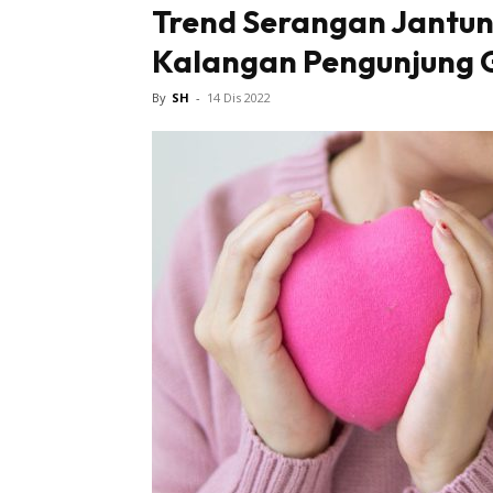
Trend Serangan Jantu
Kalangan Pengunjung 
Tampi
By
SH
-
14 Dis 2022