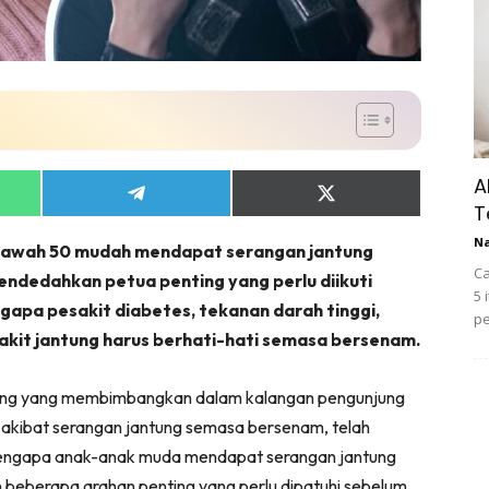
A
Share
Share
T
on
on
App
Telegram
X
N
bawah 50 mudah mendapat serangan jantung
(Twitter)
Ca
endedahkan petua penting yang perlu diikuti
5 
gapa pesakit diabetes, tekanan darah tinggi,
pe
akit jantung harus berhati-hati semasa bersenam.
ntung yang membimbangkan dalam kalangan pengunjung
 akibat serangan jantung semasa bersenam, telah
engapa anak-anak muda mendapat serangan jantung
 beberapa arahan penting yang perlu dipatuhi sebelum