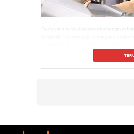
Fakta yang terbukti bahawa bersenam setiap
tetapi kini, kes serangan jantung semasa b
kalangan lelaki berumur 45 tahun ke atas di
meningkatkan risiko masalah jantung. Paka
TER
bersenam kita tidak boleh mengabaikan gejala s
sakit belakang. Jika anda mendapat simptom