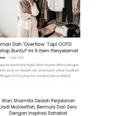
lmari Dah ‘Overflow’ Tapi OOTD
etap Buntu? Ini 5 Item Penyelamat
ana
-
7 Ogo 2026
psule wardrobe hijabi lebih mudah dibina dengan
item asas ini. Mudah mix and match untuk hasilkan
lbagai OOTD yang chic, modest dan praktikal.
Wan Sharmila Dedah Perjalanan
Jadi Mutawifah, Bermula Dari Zero
Dengan Inspirasi Sahabat