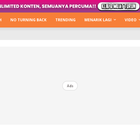
Kata Hijabista
ty Next Level
H
NO TURNING BACK
TRENDING
MENARIK LAGI
VIDEO
o Cantik
urning Back
Hijabista Show
The Hijabista Show 2022
The Hijabista Show 2021
irah2u The Power Of Giving
Ads
erita
Hub Ideaktiv