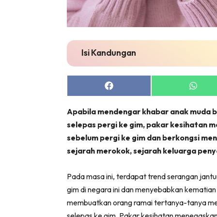
Isi Kandungan
Share
Share
on
on
Facebook
Whats
Apabila mendengar khabar anak muda 
selepas pergi ke gim, pakar kesihatan m
sebelum pergi ke gim dan berkongsi men
sejarah merokok, sejarah keluarga peny
Pada masa ini, terdapat trend serangan ja
gim di negara ini dan menyebabkan kematian
membuatkan orang ramai tertanya-tanya m
selepas ke gim. Pakar kesihatan menegaskan