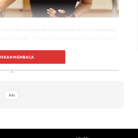
 hari boleh meningkatkan kesihatan jantung seseorang
ersenam semakin meningkat dengan kadar yang pantas di
 mana dipercayai bahawa terlalu bersenam boleh
r memberi amaran, anda mesti faham bahawa semasa
USKAN MEMBACA
akit jantung seperti berat, sakit bahu kiri, sakit tekak,
∞
 sedemikian, anda harus berhenti bersenam.
Ads