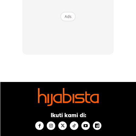
Ads
Ads
5. Sebaliknya, bahan khasiat ini akan mudah hilang jika
bawang dimasak. Kajian ke atas 12 pesakit menunjukkan
sifat antiplatelet akan musnah dalam masa 3 dan 6 minit
selepas bawang dimasak. Selepas 10 minit memasak,
bawang sebaliknya berubah sifat dan ia merangsang aktiviti
platelet (jadikan darah mudah bergumpal).
Ikuti kami di:
6. Bawang kuning tinggi mineral seperti fosforus,
potassium, magnesium dan zat besi. Manakala, bawang
merah pula tinggi antioksidan dan vitamin C.