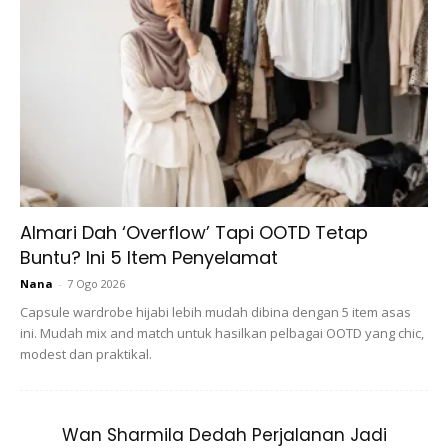
Almari Dah ‘Overflow’ Tapi OOTD Tetap
Buntu? Ini 5 Item Penyelamat
Nana
-
7 Ogo 2026
Capsule wardrobe hijabi lebih mudah dibina dengan 5 item asas
ini. Mudah mix and match untuk hasilkan pelbagai OOTD yang chic,
modest dan praktikal.
Wan Sharmila Dedah Perjalanan Jadi