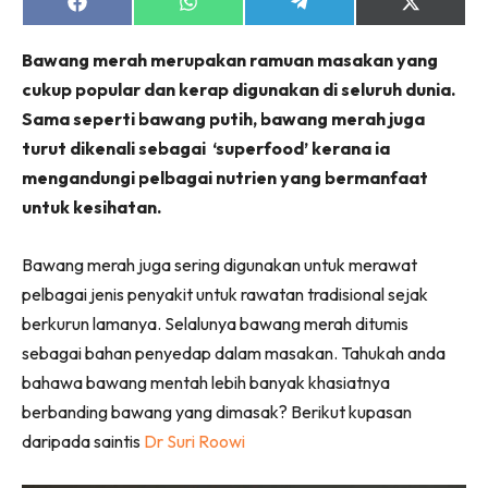
Share
Share
Share
Share
on
on
on
on
Facebook
WhatsApp
Telegram
X
Bawang merah merupakan ramuan masakan yang
(Twitter)
cukup popular dan kerap digunakan di seluruh dunia.
Sama seperti bawang putih, bawang merah juga
turut dikenali sebagai ‘superfood’ kerana ia
mengandungi pelbagai nutrien yang bermanfaat
untuk kesihatan.
Bawang merah juga sering digunakan untuk merawat
pelbagai jenis penyakit untuk rawatan tradisional sejak
berkurun lamanya. Selalunya bawang merah ditumis
sebagai bahan penyedap dalam masakan. Tahukah anda
bahawa bawang mentah lebih banyak khasiatnya
berbanding bawang yang dimasak? Berikut kupasan
daripada saintis
Dr Suri Roowi