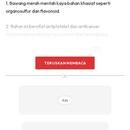
1. Bawang merah mentah kaya bahan khasiat seperti
organosulfur dan flavonoid.
2. Bahan ini bersifat antiplatelet dan antikanser
terutamana antikanser usus, perut dan kerongkong.
TERUSKAN MEMBACA
∞
Ads