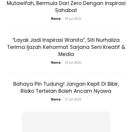
Mutawifah, Bermula Dari Zero Dengan Inspirasi
Sahabat
4. Justeru, makan bawang merah mentah bagus untuk
Nana
-
29 Jul 2026
membantu mengelakkan penyakit-penyakit ini.
“Layak Jadi Inspirasi Wanita”, Siti Nurhaliza
Terima Ijazah Kehormat Sarjana Seni Kreatif &
Media
Nana
-
23 Jul 2026
Bahaya Pin Tudung! Jangan Kepit Di Bibir,
Risiko Tertelan Boleh Ancam Nyawa
Nana
-
21 Jul 2026