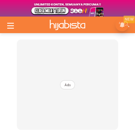
NEW
Ads