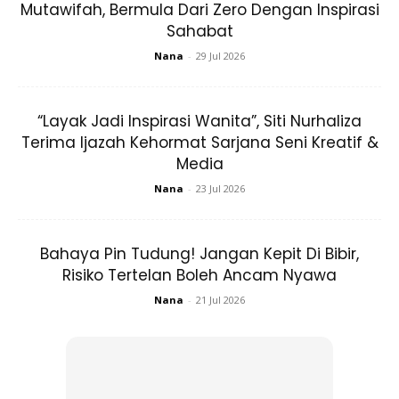
Mutawifah, Bermula Dari Zero Dengan Inspirasi
Sahabat
A Post Shared By Hanis Zalikha (@haniszalikha)
Nana
-
29 Jul 2026
“Layak Jadi Inspirasi Wanita”, Siti Nurhaliza
1. BEKAS LUT SINAR –
Memudahkan nampak
Terima Ijazah Kehormat Sarjana Seni Kreatif &
Media
isi kandungan dalam bekas.
Nana
-
23 Jul 2026
Bahaya Pin Tudung! Jangan Kepit Di Bibir,
Risiko Tertelan Boleh Ancam Nyawa
Nana
-
21 Jul 2026