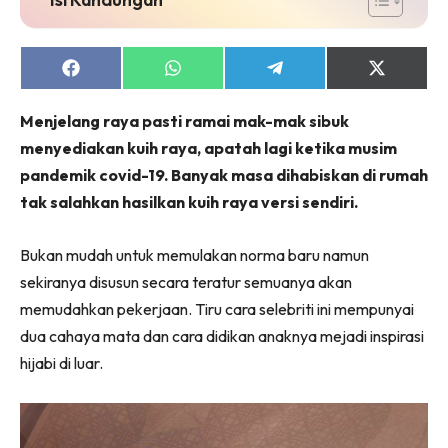
Share
Share
Share
Share
on
on
on
on
Facebook
WhatsApp
Telegram
X
Menjelang raya pasti ramai mak-mak sibuk
(Twitter)
menyediakan kuih raya, apatah lagi ketika musim
pandemik covid-19. Banyak masa dihabiskan di rumah
tak salahkan hasilkan kuih raya versi sendiri.
Bukan mudah untuk memulakan norma baru namun
sekiranya disusun secara teratur semuanya akan
memudahkan pekerjaan. Tiru cara selebriti ini mempunyai
dua cahaya mata dan cara didikan anaknya mejadi inspirasi
hijabi di luar.