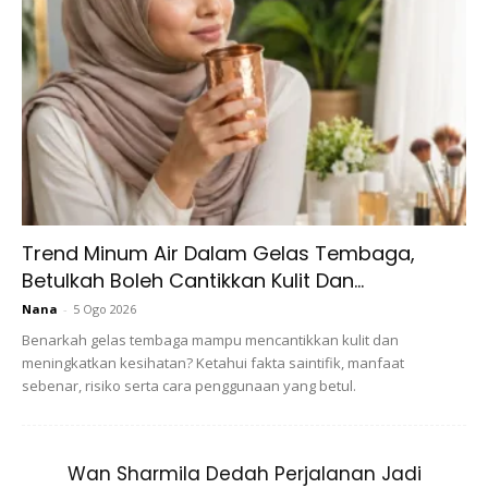
Trend Minum Air Dalam Gelas Tembaga,
View this post on Instagram
Betulkah Boleh Cantikkan Kulit Dan...
Nana
-
5 Ogo 2026
Benarkah gelas tembaga mampu mencantikkan kulit dan
meningkatkan kesihatan? Ketahui fakta saintifik, manfaat
sebenar, risiko serta cara penggunaan yang betul.
Wan Sharmila Dedah Perjalanan Jadi