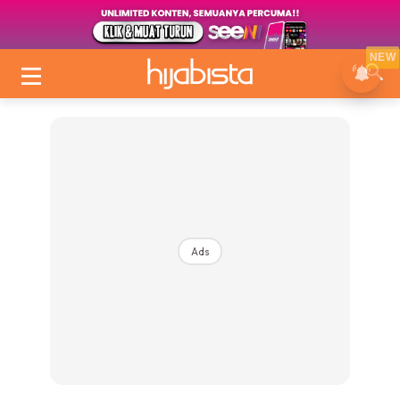
NEW
Ads