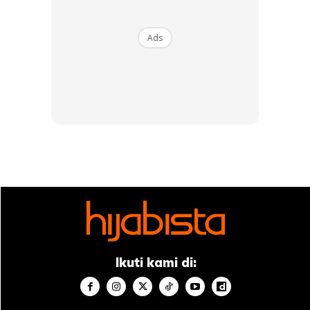
Ads
Bagaimanapun, Hasnieda menjelaskan setakat ini, dia
belum mempunyai sebarang perancangan terhadap rumah
yang dimenangi yang terletak di Residensi Alia, Puncak
Alam, Selangor. Sebuah kediaman yang diinspirasikan oleh
senibina Australia itu.
“Saya dapat tau berkenaan Peraduan #Belinuuna menang
rumah ni daripada laman sosial Facebook. Lepas tu saya
tertarik kerana tidak pernah mendengar berkenaan
jenama Nuuna ni. Jadi saya terdetik nak mencubanya.
“Dan sambil-sambil itu, saya memang menghantar banyak
Ikuti kami di:
penyertaan asbab perlu menyediakan juadah bagi jamuan
sekolah anak. Anggaran sebanyak 30 resit saya telah
sertakan bagi tujuan menyertai peraduan berkenaan.