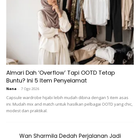
Almari Dah ‘Overflow’ Tapi OOTD Tetap
Buntu? Ini 5 Item Penyelamat
Nana
-
7 Ogo 2026
Capsule wardrobe hijabi lebih mudah dibina dengan 5 item asas
ini. Mudah mix and match untuk hasilkan pelbagai OOTD yang chic,
modest dan praktikal.
Wan Sharmila Dedah Perjalanan Jadi