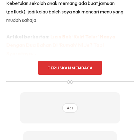
Kebetulan sekolah anak memang ada buat jamuan
(potluck), jadi kalau boleh saya nak mencari menu yang
mudah sahaja.
Artikel berkaitan:
Licin Bak ‘Kulit Telur’ Hanya
Dengan Dua Bahan Di ‘Rumah’ Ni Je? Tapi
Syaratnya…
TERUSKAN MEMBACA
“Saya memang tidak meletakkan harapan yang tinggi,
apabila perlu bersaing dengan seramai sepuluh orang lagi
∞
peserta. Kalau ada rezeki saya, adalah.
Ads
Ads