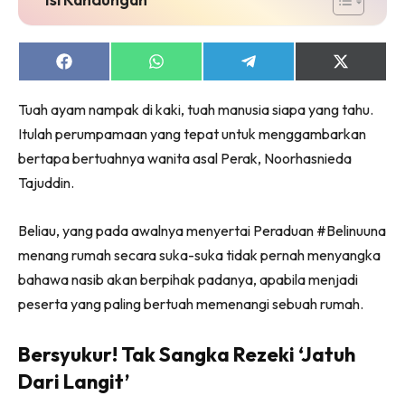
Share
Share
Share
Share
on
on
on
on
Facebook
WhatsApp
Telegram
X
Tuah ayam nampak di kaki, tuah manusia siapa yang tahu.
(Twitter)
Itulah perumpamaan yang tepat untuk menggambarkan
bertapa bertuahnya wanita asal Perak, Noorhasnieda
Tajuddin.
Beliau, yang pada awalnya menyertai Peraduan #Belinuuna
menang rumah secara suka-suka tidak pernah menyangka
bahawa nasib akan berpihak padanya, apabila menjadi
peserta yang paling bertuah memenangi sebuah rumah.
Bersyukur! Tak Sangka Rezeki ‘Jatuh
Dari Langit’