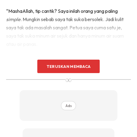
“MashaAllah, tip cantik? Saya inilah orang yang paling
simple
. Mungkin sebab saya tak suka bersolek. Jadi kulit
saya tak ada masalah sangat. Petua saya cuma satu je,
saya tak suka minum air sejuk dan hanya minum air suam
atau air panas.
Bab kesihatan badan pula saya ni suka
vacuum
dan mop
TERUSKAN MEMBACA
rumah hari-hari. Bagi saya itulah
exercise
saya untuk
bersenam, sebab kalau nak pergi
gym
bagai memang tak
∞
bolehlah.
Ads
Ads