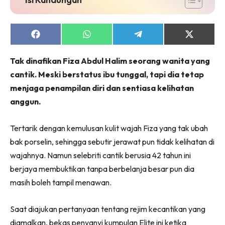
Share
Share
Share
Share
on
on
on
on
Facebook
WhatsApp
Telegram
X
Tak dinafikan Fiza Abdul Halim seorang wanita yang
(Twitter)
cantik. Meski berstatus ibu tunggal, tapi dia tetap
menjaga penampilan diri dan sentiasa kelihatan
anggun.
Tertarik dengan kemulusan kulit wajah Fiza yang tak ubah
bak porselin, sehingga sebutir jerawat pun tidak kelihatan di
wajahnya. Namun selebriti cantik berusia 42 tahun ini
berjaya membuktikan tanpa berbelanja besar pun dia
masih boleh tampil menawan.
Saat diajukan pertanyaan tentang rejim kecantikan yang
diamalkan, bekas penyanyi kumpulan Elite ini ketika