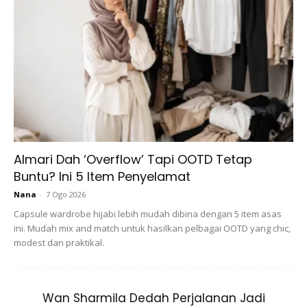
Tambahnya lagi, “Kalau agak-agak badan tu dah naik kalau
timbang, saya akan diet sedikit. Kalau bila timbang macam
ringan dari selalu, saya akan makan lebih sedikit.
Sebab saya ni kalau kurus, muka kurus dulu. Cengkung
sangat tak elok pula nanti nampak
haggard
. Apa-apa pun
elak minum ais ya!”
Almari Dah ‘Overflow’ Tapi OOTD Tetap
Buntu? Ini 5 Item Penyelamat
Nana
-
7 Ogo 2026
Capsule wardrobe hijabi lebih mudah dibina dengan 5 item asas
ini. Mudah mix and match untuk hasilkan pelbagai OOTD yang chic,
modest dan praktikal.
Ads
Wan Sharmila Dedah Perjalanan Jadi