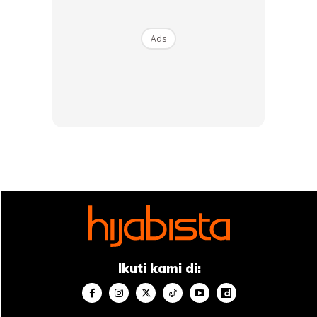
tubuh di spa kecantikan, berbeza pula bagi Fiza.
Ads
Katanya, “Saya tak suka ke spa sebab tak suka tunggu
lama-lama dan saya tak pernah pergi. Kalau di rumah pun,
saya tak buat macam orang lain, ada rutin harian yang
wajib.
Habis kuat pun saya akan buat skrub dan mask muka. Itu
pun boleh kira berapa kali. Agak-agak muka macam kusam,
baru saya akan buat. Kalau tak, memang tak buatlah.”
Anda mungkin berminat dengan
Ikuti kami di: