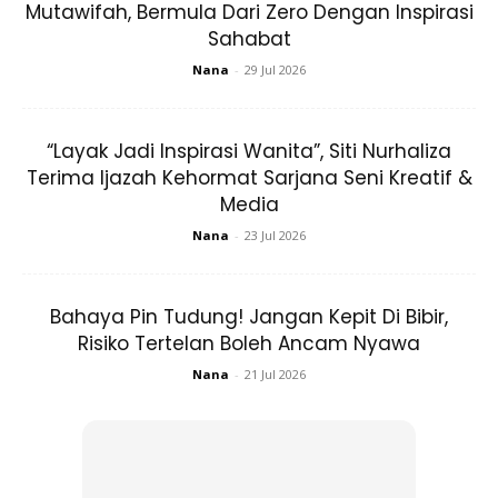
Mutawifah, Bermula Dari Zero Dengan Inspirasi
Sahabat
Nana
-
29 Jul 2026
Tak Suka Bersesak Di SPA, Hanya
Lakukan Rutin Kecantikkan Di Rumah
Sahaja
“Layak Jadi Inspirasi Wanita”, Siti Nurhaliza
Terima Ijazah Kehormat Sarjana Seni Kreatif &
Media
Nana
-
23 Jul 2026
Bahaya Pin Tudung! Jangan Kepit Di Bibir,
Risiko Tertelan Boleh Ancam Nyawa
Nana
-
21 Jul 2026
Jika kebanyakan wanita gemar merawat dan membelai