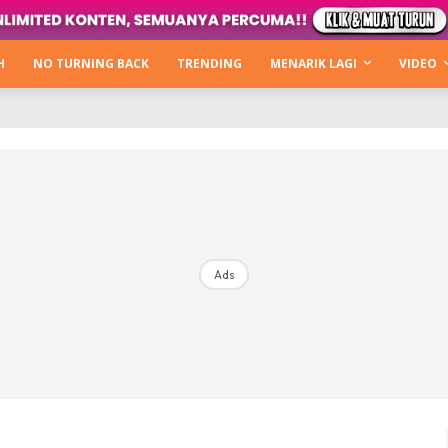
Kata Hijabista
ty Next Level
H
NO TURNING BACK
TRENDING
MENARIK LAGI
VIDEO
o Cantik
urning Back
Hijabista Show
The Hijabista Show 2022
The Hijabista Show 2021
irah2u The Power Of Giving
Ads
erita
Hub Ideaktiv