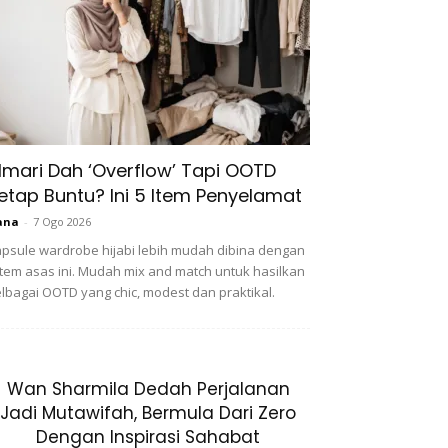
lmari Dah ‘Overflow’ Tapi OOTD
etap Buntu? Ini 5 Item Penyelamat
ana
-
7 Ogo 2026
psule wardrobe hijabi lebih mudah dibina dengan
item asas ini. Mudah mix and match untuk hasilkan
lbagai OOTD yang chic, modest dan praktikal.
Wan Sharmila Dedah Perjalanan
Jadi Mutawifah, Bermula Dari Zero
Dengan Inspirasi Sahabat