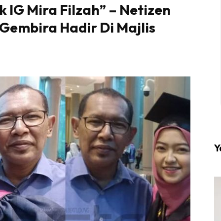
 IG Mira Filzah” – Netizen
 Gembira Hadir Di Majlis
l #1 on top dengan fashion muslimah terkini di HIJA
Download sekarang di
KLIK DI SEENI
Y