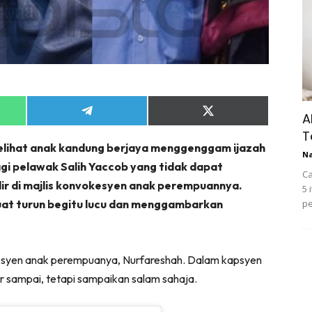
Share
Share
A
on
on
T
App
Telegram
X
elihat anak kandung berjaya menggenggam ijazah
(Twitter)
N
bagi pelawak Salih Yaccob yang tidak dapat
Ca
r di majlis konvokesyen anak perempuannya.
5 
uat turun begitu lucu dan menggambarkan
pe
vokesyen anak perempuanya, Nurfareshah. Dalam kapsyen
ar sampai, tetapi sampaikan salam sahaja.