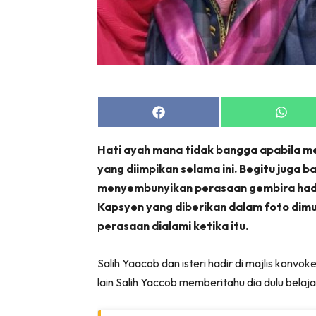
Share
Share
on
on
Facebook
Whats
Hati ayah mana tidak bangga apabila m
yang diimpikan selama ini. Begitu juga 
menyembunyikan perasaan gembira hadi
Kapsyen yang diberikan dalam foto dim
perasaan dialami ketika itu.
Salih Yaacob dan isteri hadir di majlis kon
lain Salih Yaccob memberitahu dia dulu belaj