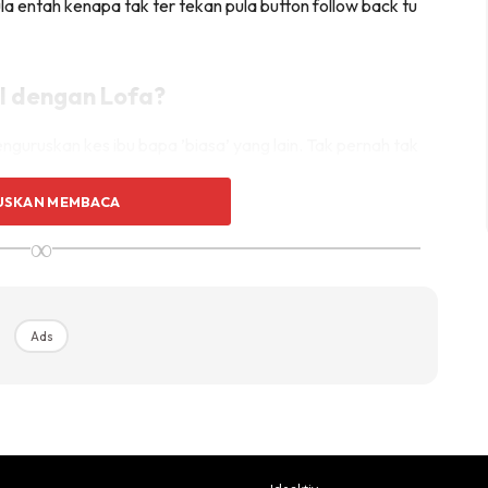
ula entah kenapa tak ter tekan pula button follow back tu
l dengan Lofa?
enguruskan kes ibu bapa ’biasa’ yang lain. Tak pernah tak
USKAN MEMBACA
sing-masing, saya pun sama serabut fikir sampai sakit-
∞
s hati dengan diri sendiri jika kes di tangan saya tak
Ads
ah amat biasa cecah ratus setiap hari saya TETAP
a andai saya nampak ada lagi inbox yang tak di layan.
d marketing dulu , jadi saya expect engagement dengan