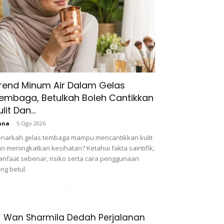
rend Minum Air Dalam Gelas
embaga, Betulkah Boleh Cantikkan
ulit Dan...
ana
-
5 Ogo 2026
narkah gelas tembaga mampu mencantikkan kulit
n meningkatkan kesihatan? Ketahui fakta saintifik,
nfaat sebenar, risiko serta cara penggunaan
ng betul.
Wan Sharmila Dedah Perjalanan