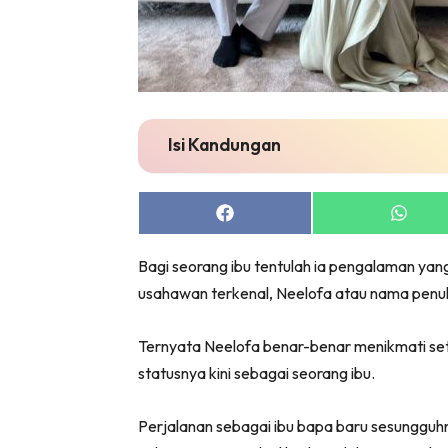
Isi Kandungan
Share
Share
on
on
Facebook
Whats
Bagi seorang ibu tentulah ia pengalaman yang 
usahawan terkenal, Neelofa atau nama penu
Ternyata Neelofa benar-benar menikmati set
statusnya kini sebagai seorang ibu.
Perjalanan sebagai ibu bapa baru sesunggu