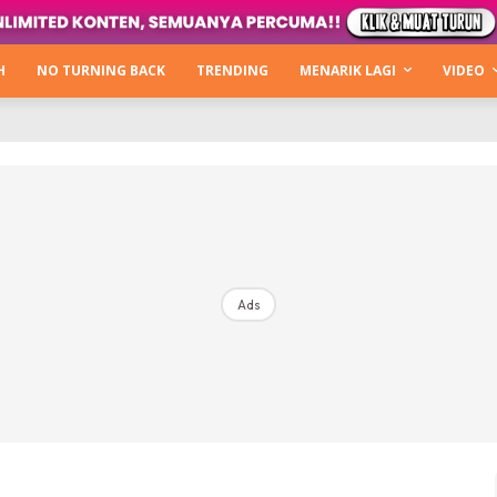
Kata Hijabista
ty Next Level
H
NO TURNING BACK
TRENDING
MENARIK LAGI
VIDEO
o Cantik
urning Back
Hijabista Show
The Hijabista Show 2022
The Hijabista Show 2021
irah2u The Power Of Giving
Ads
erita
Hub Ideaktiv