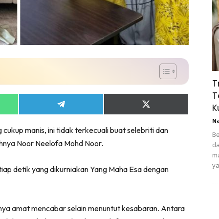
T
T
K
Share
Share
on
on
N
App
Telegram
X
cukup manis, ini tidak terkecuali buat selebriti dan
(Twitter)
Be
hnya Noor Neelofa Mohd Noor.
da
ma
ya
iap detik yang dikurniakan Yang Maha Esa dengan
hnya amat mencabar selain menuntut kesabaran. Antara