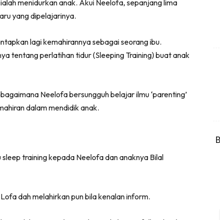
 ialah menidurkan anak. Akui Neelofa, sepanjang lima
aru yang dipelajarinya.
tapkan lagi kemahirannya sebagai seorang ibu.
 tentang perlatihan tidur (Sleeping Training) buat anak
bagaimana Neelofa bersungguh belajar ilmu ‘parenting’
ahiran dalam mendidik anak.
B
 sleep training kepada Neelofa dan anaknya Bilal
 Lofa dah melahirkan pun bila kenalan inform.