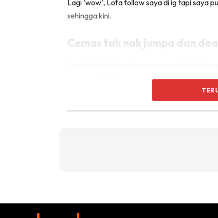
Lagi ‘wow’, Lofa follow saya di ig tapi saya p
sehingga kini.
Cemas tak nak jumpa dan dea
Yes tentu! But, saya juga cemas setiap kali m
cemas sebab I care a lot about my work.
TER
Kalau ada client yang struggle dengan kes ma
sakit kepala ni kerana saya selalu rasa tak pua
selesai.
Whatsapp dan inbox yang berpuluh-puluh mal
USAHA jawab. Malah, saya follow up staf say
Macam tu lah perangai saya bila berkerja.
Mungkin dah background pun bidang sales an