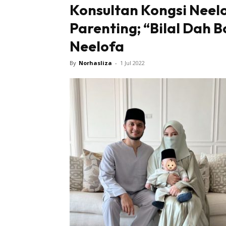
Konsultan Kongsi Neelo
Parenting; “Bilal Dah 
Tampi
Neelofa
By
Norhasliza
-
1 Jul 2022