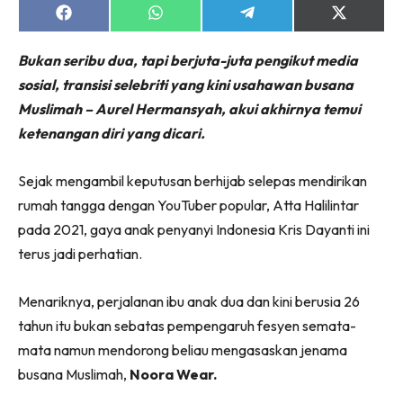
Share
Share
Share
Share
on
on
on
on
Facebook
WhatsApp
Telegram
X
Bukan seribu dua, tapi berjuta-juta pengikut media
(Twitter)
sosial, transisi selebriti yang kini usahawan busana
Muslimah – Aurel Hermansyah, akui akhirnya temui
ketenangan diri yang dicari.
Sejak mengambil keputusan berhijab selepas mendirikan
rumah tangga dengan YouTuber popular, Atta Halilintar
pada 2021, gaya anak penyanyi Indonesia Kris Dayanti ini
terus jadi perhatian.
Menariknya, perjalanan ibu anak dua dan kini berusia 26
tahun itu bukan sebatas pempengaruh fesyen semata-
mata namun mendorong beliau mengasaskan jenama
busana Muslimah,
Noora Wear.