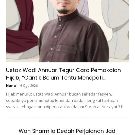
Ustaz Wadi Annuar Tegur Cara Pemakaian
Instagram
@aurelie.hermansyah
Hijab, “Cantik Belum Tentu Menepati...
Nana
-
6 Ogo 2026
Hijab menurut Ustaz Wadi Annuar bukan sekadar fesyen,
sebaliknya perlu menutup leher dan dada mengikut tuntutan
syarak sebagaimana diperintahkan dalam Surah al-Nur ayat 31.
Wan Sharmila Dedah Perjalanan Jadi