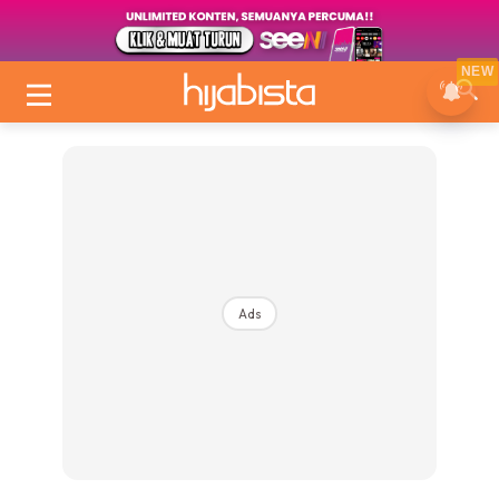
NEW
Ads