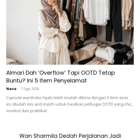
sesetengah perkara yang dianggap memalukan atau tabu.
Itu menyebabkan kebanyakan wanita sukar untuk
memberitahu kepada orang lain.
Sebagai contoh, sekiranya wanita tersebut mempunyai
masalah tentang alat sulit atau masalah intim bersama
pasangannya sewajarnya berjumpa dengan pakar atau
doktor tetapi kebanyakan wanita memberitahu rakannya.
Almari Dah ‘Overflow’ Tapi OOTD Tetap
Buntu? Ini 5 Item Penyelamat
Nana
-
7 Ogo 2026
Capsule wardrobe hijabi lebih mudah dibina dengan 5 item asas
ini. Mudah mix and match untuk hasilkan pelbagai OOTD yang chic,
modest dan praktikal.
Ads
Wan Sharmila Dedah Perjalanan Jadi