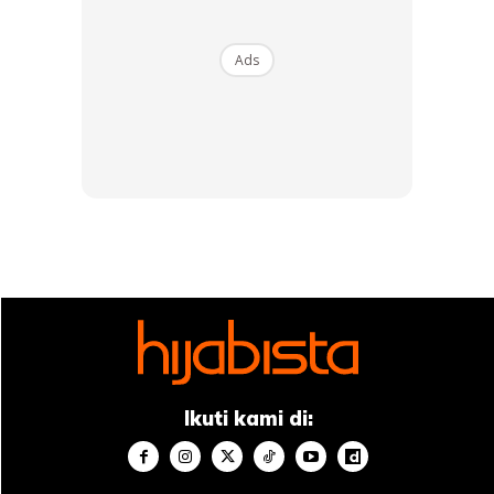
sejak kecil lagi supaya kebanyakan antara kita akan
bersifat lebih terbuka untuk membicarakan pelbagai isu
Ads
wanita. Oleh kerana itu, bermula dari ibu bapa yang
bersikap lebih terbuka dalam membantu anak-anak
sekiranya memerlukan bantuan apa-apa.
Ads
Ikuti kami di: