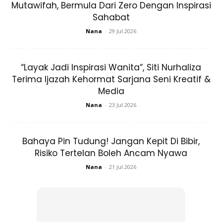
Mutawifah, Bermula Dari Zero Dengan Inspirasi
Sahabat
Nana
-
29 Jul 2026
“Layak Jadi Inspirasi Wanita”, Siti Nurhaliza
Terima Ijazah Kehormat Sarjana Seni Kreatif &
Media
Nana
-
23 Jul 2026
Bahaya Pin Tudung! Jangan Kepit Di Bibir,
“Kebanyakan wanita timbul rasa malu apabila ingin
Risiko Tertelan Boleh Ancam Nyawa
memberitahu kepada doktor tentang masalah kesihatan
Nana
-
21 Jul 2026
sulit kerana ia dianggap remeh,” jelas Dr. Ummul Wahiy
kepada portal berita AWANI.
Menurut Dr. Ummul Wahiy, perkara sulit sebegini perlu didik