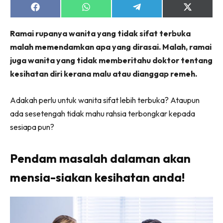
Share
Share
Share
Share
on
on
on
on
Facebook
WhatsApp
Telegram
X
Ramai rupanya wanita yang tidak sifat terbuka
(Twitter)
malah memendamkan apa yang dirasai. Malah, ramai
juga wanita yang tidak memberitahu doktor tentang
kesihatan diri kerana malu atau dianggap remeh.
Adakah perlu untuk wanita sifat lebih terbuka? Ataupun
ada sesetengah tidak mahu rahsia terbongkar kepada
sesiapa pun?
Pendam masalah dalaman akan
mensia-siakan kesihatan anda!