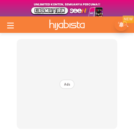
NEW
Ads