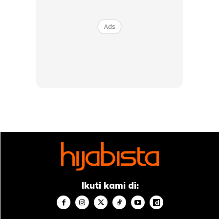
1
/
5
❮
❯
Ads
View this post on Instagram
Ikuti kami di: