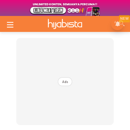
NEW
Ads