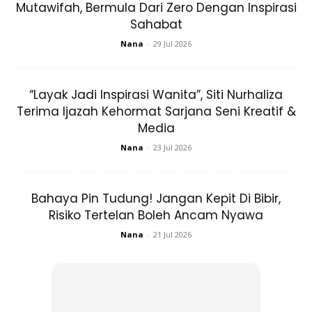
Bergenang pulak airmata ni tiberrrrr..
Mutawifah, Bermula Dari Zero Dengan Inspirasi
Sahabat
Anda mungkin berminat dengan
Nana
-
29 Jul 2026
“Layak Jadi Inspirasi Wanita”, Siti Nurhaliza
Terima Ijazah Kehormat Sarjana Seni Kreatif &
Media
Nana
-
23 Jul 2026
SHOPEE MY
SHOPEE MY
Bahaya Pin Tudung! Jangan Kepit Di Bibir,
?Molly Preferred
CENDAWAN RANGUP BY
Risiko Tertelan Boleh Ancam Nyawa
Romantic Pansy Ceramic
HERO CHEF
Tableware Three...
Nana
-
21 Jul 2026
RM41.8
RM14.6
RM108.39
RM14.6
Buy Now
Buy Now