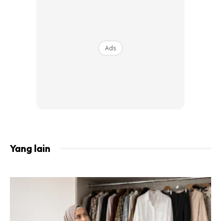
4.Duit makan & minum anak
Ads
Ads
Yang lain
5.Duit letrik, air, wifi anak
6.Duit gaji bibik jaga anak