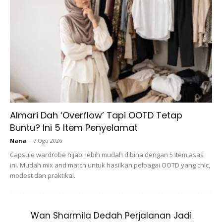
7.Duit holiday dengan anak
Ads
Almari Dah ‘Overflow’ Tapi OOTD Tetap
Buntu? Ini 5 Item Penyelamat
Nana
-
7 Ogo 2026
Capsule wardrobe hijabi lebih mudah dibina dengan 5 item asas
ini. Mudah mix and match untuk hasilkan pelbagai OOTD yang chic,
Tak termasuk duit belanja kahwin anak (kalau ada jodoh)
modest dan praktikal.
So.. i rasa 1 day is not enough to honour how special of a
father u are b’coz u are AMAZING everyday of the year
babe!! Happy father’s day Tok Sidang We love you!!
Wan Sharmila Dedah Perjalanan Jadi