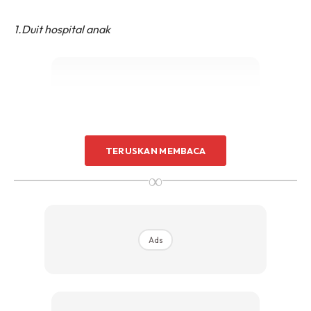
1.Duit hospital anak
Ads
TERUSKAN MEMBACA
∞
Ads
2.Duit sekolah & kolej anak
3.Duit poket anak