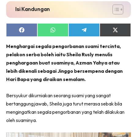
Isi Kandungan
Share
Share
Share
Share
on
on
on
on
Facebook
WhatsApp
Telegram
X
Menghargai segala pengorbanan suami tercinta,
(Twitter)
pelakon serba boleh iaitu Sheila Rusly menulis
penghargaan buat suaminya, Azman Yahya atau
lebih dikenali sebagai Jinggo bersempena dengan
Hari Bapa yang diraikan semalam.
Bersyukur dikurniakan seorang suami yang sangat
bertanggungjawab, Sheila juga turut merasa sebak bila
mengingatkan segala pengorbanan yang telah dilakukan
oleh suaminya.