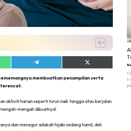
A
T
Share
Share
N
on
on
Ca
App
Telegram
X
n sememangnya membuatkan penampilan serta
(Twitter)
5 
 terencat.
pe
an aktiviti harian seperti turun naik tangga atau berjalan
ermengah-mengah dibuatnya!
anya dan menegur adakah hijabi sedang hamil, dek