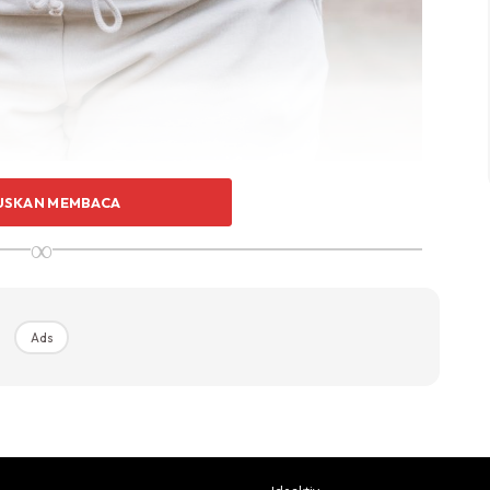
 kardio yang mampu membantu anda menghilangkan
USKAN MEMBACA
eorang jurulatih kecergasan menerusi laman Tik Tok
∞
lasweet017
an secara konsisten selama lima minit setiap hari. Berikut
Ads
nya. Selamat mencuba!