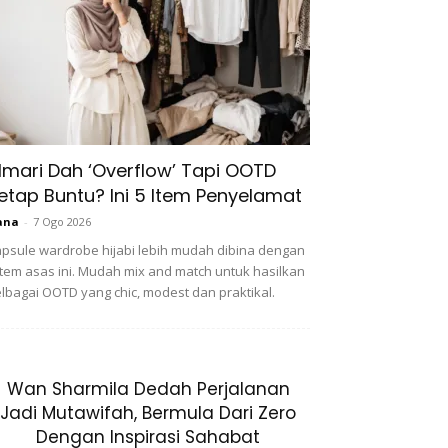
lmari Dah ‘Overflow’ Tapi OOTD
etap Buntu? Ini 5 Item Penyelamat
ana
-
7 Ogo 2026
psule wardrobe hijabi lebih mudah dibina dengan
item asas ini. Mudah mix and match untuk hasilkan
lbagai OOTD yang chic, modest dan praktikal.
Wan Sharmila Dedah Perjalanan
Jadi Mutawifah, Bermula Dari Zero
Dengan Inspirasi Sahabat