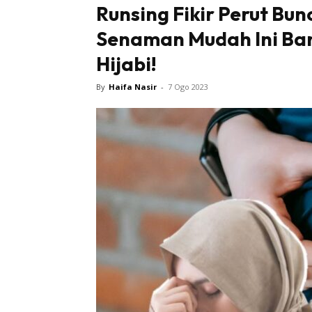
Runsing Fikir Perut Bun
Senaman Mudah Ini Ban
Tampi
Hijabi!
By
Haifa Nasir
-
7 Ogo 2023