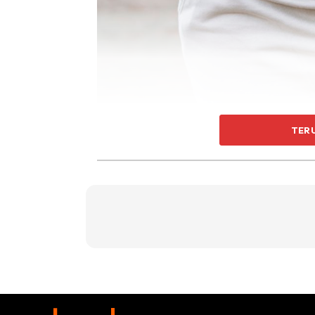
Bagaimanapun, terdapat beberapa senaman
TER
perut buncit. Tip ini telah dikongsikan oleh s
miliknya menggunakan akaun pengguna @la
Jelasnya lagi, senaman ini hanya perlu dilakuk
Hijabista kongsikan semula langkah-langkah