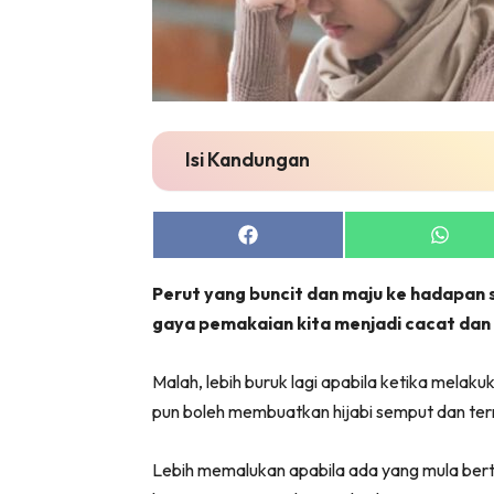
Isi Kandungan
Share
Share
on
on
Facebook
Whats
Perut yang buncit dan maju ke hadapa
gaya pemakaian kita menjadi cacat dan
Malah, lebih buruk lagi apabila ketika melakuk
pun boleh membuatkan hijabi semput dan t
Lebih memalukan apabila ada yang mula bert