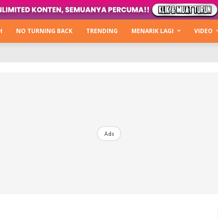
Kata Hijabista
ty Next Level
H
NO TURNING BACK
TRENDING
MENARIK LAGI
VIDEO
o Cantik
urning Back
Hijabista Show
The Hijabista Show 2022
The Hijabista Show 2021
irah2u The Power Of Giving
Ads
erita
Hub Ideaktiv