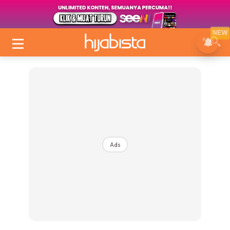
NEW
Ads