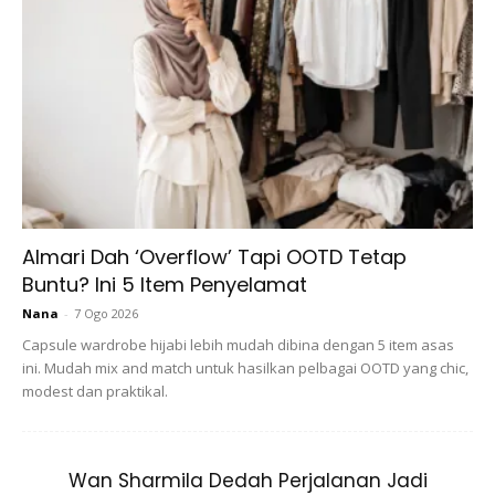
Almari Dah ‘Overflow’ Tapi OOTD Tetap
Buntu? Ini 5 Item Penyelamat
Nana
-
7 Ogo 2026
Ramai yang gila akan tren solekan yang baru, apatah lagi
Capsule wardrobe hijabi lebih mudah dibina dengan 5 item asas
sekarang ini ramai yang mempromosikan tren yang
simple
ini. Mudah mix and match untuk hasilkan pelbagai OOTD yang chic,
modest dan praktikal.
namun tampak unik dan menarik. Begitu juga dengan
pengilat bibir yang berwarna hitam.
Wan Sharmila Dedah Perjalanan Jadi
Ha? Berwarna hitam? Takutnya, nanti berbekas pula pada