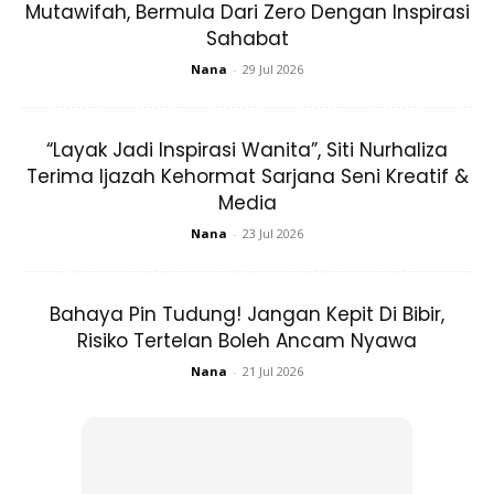
Mutawifah, Bermula Dari Zero Dengan Inspirasi
bibir susah hilang. Tidak sama sekali, pengilat bibir
Sahabat
berwarna hitam ini tulah lama tular di media sosial. Ianya
Nana
-
29 Jul 2026
mempunyai keunikannya tersendiri.
“Layak Jadi Inspirasi Wanita”, Siti Nurhaliza
Terima Ijazah Kehormat Sarjana Seni Kreatif &
Media
Nana
-
23 Jul 2026
Ads
Bahaya Pin Tudung! Jangan Kepit Di Bibir,
Risiko Tertelan Boleh Ancam Nyawa
Nana
-
21 Jul 2026
Meski pun kita sudah tahu pengilat bibir itu bertujuan untuk
memberikan satu solekan pada bibir supaya ia tampak