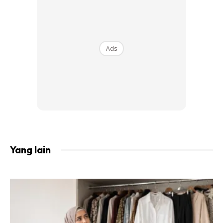
Ads
Ads
Yang lain
Artikel berkaitan:
Rahsia Sapuan Gincu Supaya
Nampak Kekal Cantik Di Bibir, Tak Adalah Nampak
Sememeh
Lip gloss
berwarna hitam? Cantik ke?