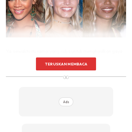
Ya, sewaktu itu ramai yang cuba untuk menghasilkan gaya
solekan yang ala-ala futuristik dan ketika itu bibir kelihatan
TERUSKAN MEMBACA
sangat berkilat. Malah, tren tersebut telah pun hangat
∞
semula pada hari ini.
Ramai yang sudah memiliki satu produk pengilat bibir yang
cukup popular dari jenama mahal mahupun jenama yang
Ads
menawarkan harga mampu milik seperti di Watson atau
Guardian. Tren solekan ini cukup memberikan seseorang
tampak lebih
fresh
dan unik oleh kerana bibir yang tampak
‘basah’ dan berkilat.