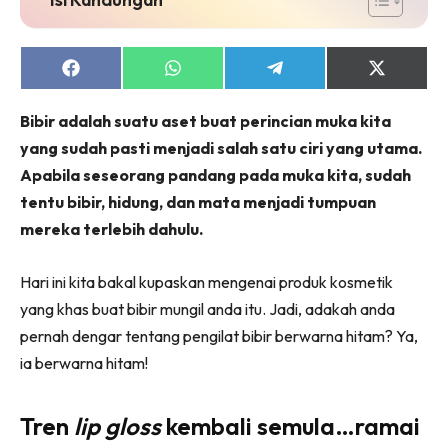
Share
Share
Share
Share
on
on
on
on
Facebook
WhatsApp
Telegram
X
Bibir adalah suatu aset buat perincian muka kita
(Twitter)
yang sudah pasti menjadi salah satu ciri yang utama.
Apabila seseorang pandang pada muka kita, sudah
tentu bibir, hidung, dan mata menjadi tumpuan
mereka terlebih dahulu.
Hari ini kita bakal kupaskan mengenai produk kosmetik
yang khas buat bibir mungil anda itu. Jadi, adakah anda
pernah dengar tentang pengilat bibir berwarna hitam? Ya,
ia berwarna hitam!
Tren
lip gloss
kembali semula…ramai