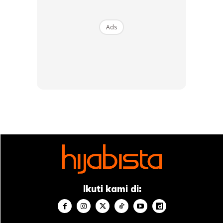
berkilat dan ada efek ‘basah’, kebanyakan pengilat bibir
berwarna rona merah ke merah jambu untuk
look
Ads
yang
fresh
.
Bukan bagi pengilat bibir yang berwarna gelap kerana ia
bukan sahaja memberikan solekan anda tampak
fresh
,
‘basah’, dan berkilat. Malah, ianya unik untuk di gayakan
tidak seperti orang lain.
Ikuti kami di: