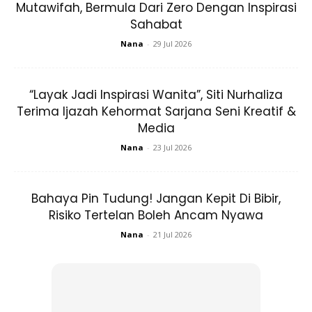
Mutawifah, Bermula Dari Zero Dengan Inspirasi
Pandangan ini merujuk kepada hadithRasulullah SAW
Sahabat
riwayat Hafsah R.Anha:
Nana
-
29 Jul 2026
مَنْ لَمْ يُجْمِعِ الصِّيَامَ قَبْلَ الْفَجْرِ فَلاَ صِيَامَ لَهُ
“Layak Jadi Inspirasi Wanita”, Siti Nurhaliza
Terima Ijazah Kehormat Sarjana Seni Kreatif &
Media
Nana
-
23 Jul 2026
Ads
Bahaya Pin Tudung! Jangan Kepit Di Bibir,
Risiko Tertelan Boleh Ancam Nyawa
Nana
-
21 Jul 2026
Maksudnya:
Barangsiapa yang tidak berniat (pada