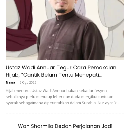
Tenaga Sepanjang Hari.
Ustaz Wadi Annuar Tegur Cara Pemakaian
Hijab, “Cantik Belum Tentu Menepati...
Nana
-
6 Ogo 2026
Hijab menurut Ustaz Wadi Annuar bukan sekadar fesyen,
Sumber dari Canva
sebaliknya perlu menutup leher dan dada mengikut tuntutan
syarak sebagaimana diperintahkan dalam Surah al-Nur ayat 31.
Pandangan Kedua: Perlu Niat Pada
Setiap Malam
Wan Sharmila Dedah Perjalanan Jadi