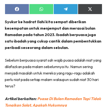
Share
Share
Share
Share
on
on
on
on
Facebook
WhatsApp
Telegram
X
Syukur ke hadrat Ilahi kita sempat diberikan
(Twitter)
kesempatan untuk menjemput dan merasai bulan
Ramadan pada tahun 2023. Ibadah berpuasa juga
satu ibadah yang cukup cantik dalam pembentukkan
peribadi seseorang dalam sebulan.
Sebelum berpuasa syarat sah wajib puasa adalah niat yang
dilafazkan pada malam sebelumnya itu. Namun sering
menjadi masalah untuk mereka yang ragu-ragu adakah
perlu niat pada setiap malam walaupun sudah niat 30 hari
terus?
Artikel berkaitan:
Puasa Di Bulan Ramadan Tapi Tidak
Tunaikan Solat, Apakah Hukumnya