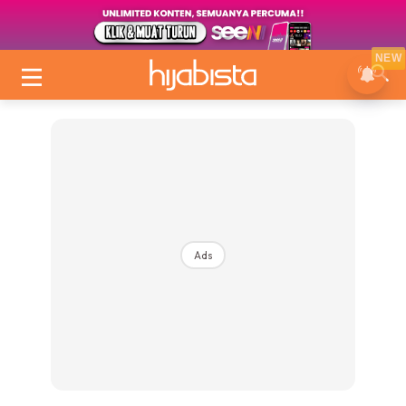
NEW
Ads