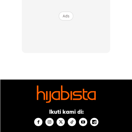
2. Sihat tubuh badan
3. Mati yang baik.
Ads
4. Murah rezeki.
5. Anak soleh.
6. Keluarga bahagia.
7. Rahmat ALLAH.
8. Jauh azab kubur.
9. Lapang dada.
10. Kekalkan iman.
11. Ampunkan dosa.
12. Anak2 berjaya.
13. Perniagaan yg diberkati.
14. Jauhi segala penyakit.
15. Ibadat diterima.
Ikuti kami di:
16. Mudah segala urusan.
17. Diterima taubat.
18. Lapangkan kubur.