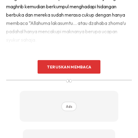
maghrib kemudian berkumpul menghadapi hidangan
berbuka dan mereka sudah merasa cukup dengan hanya
membaca “Allahuma lakasumtu… atau dzahaba zhoma’u
padahal hanya mencakupi maknanya berupa ucapan
syukur sahaja.
TERUSKAN MEMBACA
∞
Ads
Ads