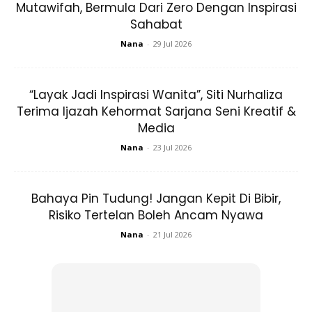
Mutawifah, Bermula Dari Zero Dengan Inspirasi
Sahabat
Nana
-
29 Jul 2026
Cadangan doa ketika berbuka puasa:
“Layak Jadi Inspirasi Wanita”, Siti Nurhaliza
Terima Ijazah Kehormat Sarjana Seni Kreatif &
Media
Nana
-
23 Jul 2026
Ads
Bahaya Pin Tudung! Jangan Kepit Di Bibir,
Risiko Tertelan Boleh Ancam Nyawa
Nana
-
21 Jul 2026
1. Bertambah iman