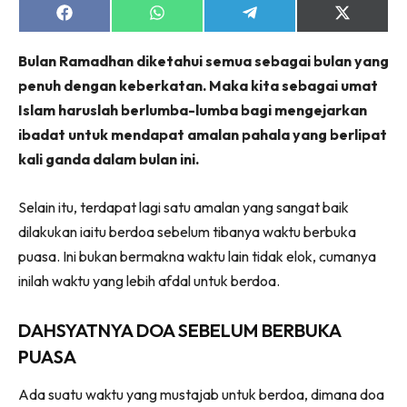
Share
Share
Share
Share
on
on
on
on
Facebook
WhatsApp
Telegram
X
Bulan Ramadhan diketahui semua sebagai bulan yang
(Twitter)
penuh dengan keberkatan. Maka kita sebagai umat
Islam haruslah berlumba-lumba bagi mengejarkan
ibadat untuk mendapat amalan pahala yang berlipat
kali ganda dalam bulan ini.
Selain itu, terdapat lagi satu amalan yang sangat baik
dilakukan iaitu berdoa sebelum tibanya waktu berbuka
puasa. Ini bukan bermakna waktu lain tidak elok, cumanya
inilah waktu yang lebih afdal untuk berdoa.
DAHSYATNYA DOA SEBELUM BERBUKA
PUASA
Ada suatu waktu yang mustajab untuk berdoa, dimana doa