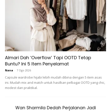
Ads
Cadangan doa ini sebagai panduan sahaja, boleh diubah
mengikut hajat masing-masing.
Almari Dah ‘Overflow’ Tapi OOTD Tetap
Buntu? Ini 5 Item Penyelamat
Nana
-
7 Ogo 2026
Capsule wardrobe hijabi lebih mudah dibina dengan 5 item asas
ini. Mudah mix and match untuk hasilkan pelbagai OOTD yang chic,
modest dan praktikal.
Wan Sharmila Dedah Perjalanan Jadi