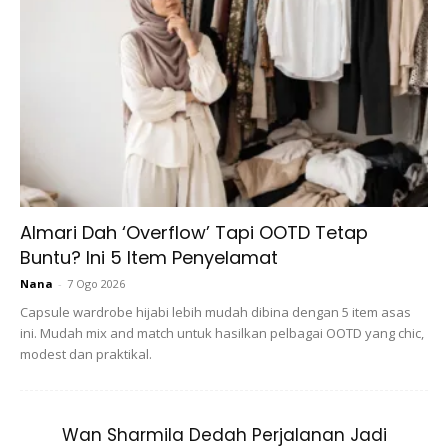
rutin seperti mandi lama yang boleh mengeringkan kulit dan
bercukur yang boleh melecetkan penghalang. Sekiranya
anda menambah diet atau pengambilan air untuk kulit yang
sihat?
Pengambilan air dan diet rata-rata
cukup untuk memastikan kulit sihat
Almari Dah ‘Overflow’ Tapi OOTD Tetap
Buntu? Ini 5 Item Penyelamat
Nana
-
7 Ogo 2026
Capsule wardrobe hijabi lebih mudah dibina dengan 5 item asas
ini. Mudah mix and match untuk hasilkan pelbagai OOTD yang chic,
modest dan praktikal.
Wan Sharmila Dedah Perjalanan Jadi