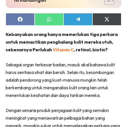
Share
Share
Share
Share
on
on
on
on
Facebook
WhatsApp
Telegram
X
Kebanyakan orang hanya memerlukan tiga perkara
(Twitter)
untuk memastikan penghalang kulit mereka utuh,
sebenarnya Perlukah
Vitamin C
, retinol, biotin?
Sebagai organ terbesar badan, masuk akal bahawa kulit
harus sentiasa sihat dan bersih. Selain itu, kesombongan
adalah pendorong yang kuat-manusia mungkin telah
berkembang untuk menganalisis kulit orang lain untuk
menentukan kesihatan dan daya tarikan mereka.
Dengan senarai produk penjagaan kulit yang semakin
meningkat yang menawarkan pelbagai bahan yang
menarik, mungkin sukar untuk menyelesaikan perkara yang