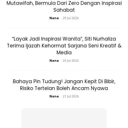
Mutawifah, Bermula Dari Zero Dengan Inspirasi
Sahabat
Nana
-
29 Jul 2026
Ads
“Layak Jadi Inspirasi Wanita”, Siti Nurhaliza
Terima Ijazah Kehormat Sarjana Seni Kreatif &
Media
Nana
-
23 Jul 2026
Suplemen
seperti biotin dipasarkan untuk membantu
Bahaya Pin Tudung! Jangan Kepit Di Bibir,
melindungi kulit anda, tetapi pakar berkata kebanyakan
Risiko Tertelan Boleh Ancam Nyawa
orang tidak memerlukannya, pemakanan lengkap yang
Nana
-
21 Jul 2026
menyokong kesihatan mental dan fizikal anda akan
menyokong kesihatan kulit anda juga.
Anda tidak perlu meneguk air sepanjang hari, sama ada-