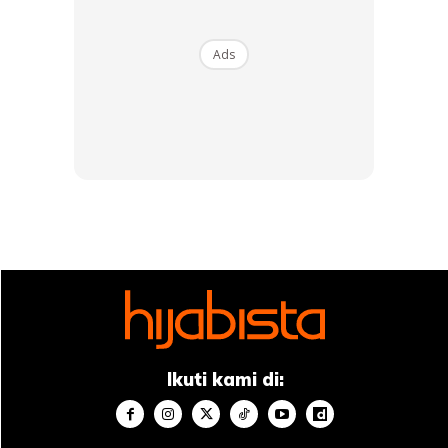
anda hanya perlu cukup untuk tidak mengalami dehidrasi.
Anda perlu terlalu dehidrasi untuk ia benar-benar
Ads
menjejaskan kulit.”
Produk kulit yang anda perlukan
sebenarnya
Satu-satunya perkara yang perlu dilakukan oleh orang
biasa tanpa sebarang masalah kulit adalah untuk
memastikan penghalang kulit tetap utuh. Ini biasanya boleh
dicapai melalui penggunaan tiga produk: pembersih,
pelembap
, dan pelindung matahari.
Anda mempunyai mekanisme dalam kulit yang
Ikuti kami di:
melembapkan diri dan mengelupas dan melindungi diri.
Tetapi anda masih perlu menjaganya. Ia bukan sesuatu
yang akan berlaku dengan sendirinya. Anda perlu membuat