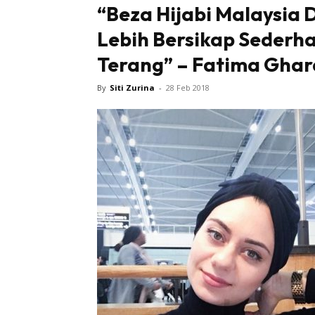
“Beza Hijabi Malaysi
Lebih Bersikap Sederh
Tampi
Terang” – Fatima Ghar
By
Siti Zurina
-
28 Feb 2018