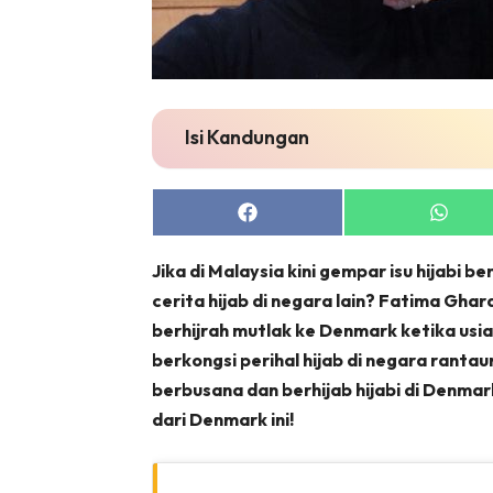
Isi Kandungan
Share
Share
on
on
Facebook
Whats
Jika di Malaysia kini gempar isu hijabi 
cerita hijab di negara lain? Fatima Ghar
berhijrah mutlak ke Denmark ketika usia
berkongsi perihal hijab di negara rant
berbusana dan berhijab hijabi di Denmark
dari Denmark ini!