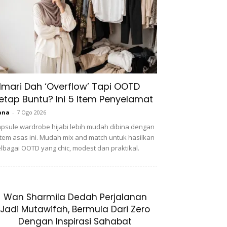
lmari Dah ‘Overflow’ Tapi OOTD
etap Buntu? Ini 5 Item Penyelamat
ana
-
7 Ogo 2026
psule wardrobe hijabi lebih mudah dibina dengan
item asas ini. Mudah mix and match untuk hasilkan
lbagai OOTD yang chic, modest dan praktikal.
Wan Sharmila Dedah Perjalanan
Jadi Mutawifah, Bermula Dari Zero
Dengan Inspirasi Sahabat