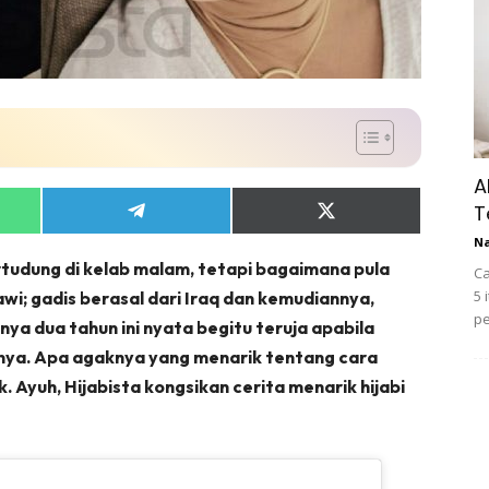
A
T
Share
Share
on
on
N
App
Telegram
X
bertudung di kelab malam, tetapi bagaimana pula
(Twitter)
Ca
5 
awi; gadis berasal dari Iraq dan kemudiannya,
pe
nya dua tahun ini nyata begitu teruja apabila
aunya. Apa agaknya yang menarik tentang cara
. Ayuh, Hijabista kongsikan cerita menarik hijabi