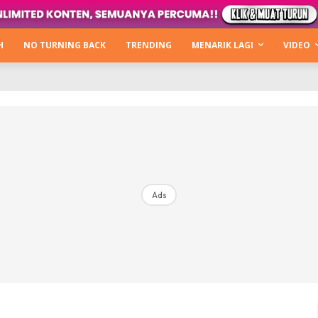
Kata Hijabista
ty Next Level
H
NO TURNING BACK
TRENDING
MENARIK LAGI
VIDEO
o Cantik
urning Back
Hijabista Show
The Hijabista Show 2022
The Hijabista Show 2021
irah2u The Power Of Giving
Ads
erita
Hub Ideaktiv