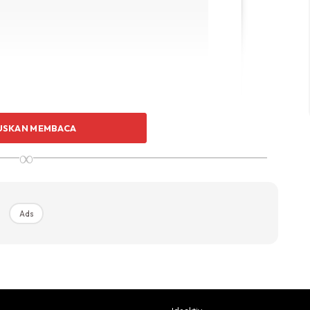
atimagharawi)
USKAN MEMBACA
On
Dec 5, 2016 At 9:56am PST
∞
 tentang stail berhijab hijabi Denmark
Ads
lah jauh terkesan sederhana dan tidak terlalu mengikut
ksi pilihan rona yang kebiasaannya dimainkan adalah juga
ekali memilih rona terang; hanya cukup menggayakan