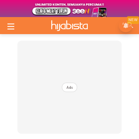
NEW
Ads