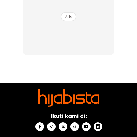
selamat dan tidak membahayakan kesihatan manusia.
Ads
Ads
Penggunaan lilin pewangi ini selamat
di guna atau tidak?
Ikuti kami di: