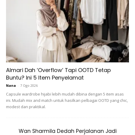
Guna Lagi
Lilin pewangi bersifat toksik?
Almari Dah ‘Overflow’ Tapi OOTD Tetap
Buntu? Ini 5 Item Penyelamat
Nana
-
7 Ogo 2026
Capsule wardrobe hijabi lebih mudah dibina dengan 5 item asas
ini. Mudah mix and match untuk hasilkan pelbagai OOTD yang chic,
modest dan praktikal.
Menurut
hellodoktor
, kebanyakan lilin pewangi yang di
hasilkan adalah dari sumber petroleum. Pada tahun 2009,
Wan Sharmila Dedah Perjalanan Jadi
terdapat satu kajian yang mendapati pembakaran lilin