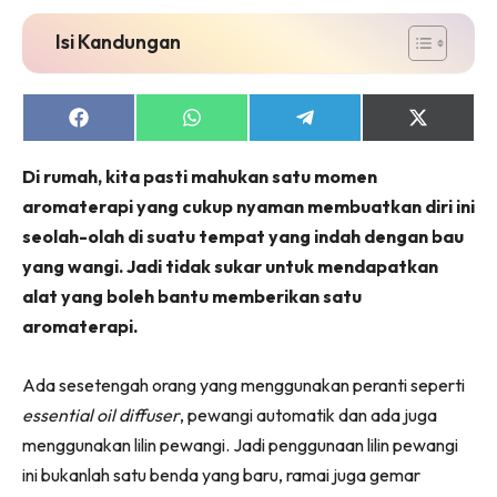
Isi Kandungan
Share
Share
Share
Share
on
on
on
on
Facebook
WhatsApp
Telegram
X
Di rumah, kita pasti mahukan satu momen
(Twitter)
aromaterapi yang cukup nyaman membuatkan diri ini
seolah-olah di suatu tempat yang indah dengan bau
yang wangi. Jadi tidak sukar untuk mendapatkan
alat yang boleh bantu memberikan satu
aromaterapi.
Ada sesetengah orang yang menggunakan peranti seperti
essential oil diffuser
, pewangi automatik dan ada juga
menggunakan lilin pewangi. Jadi penggunaan lilin pewangi
ini bukanlah satu benda yang baru, ramai juga gemar