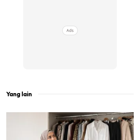
kesan yang merbahaya kepada pengguna yang menghidu
dengan terlalu lama. Jadi apakah penggunaan sebagai
aromaterapi itu boleh membawa maut?
Ads
Ads
Yang lain
Artikel berkaitan:
Memang Menjadi! Tak Perlu Buang
Gel Pewangi Yang Kecut, Cuba Cara Ini Pasti Boleh