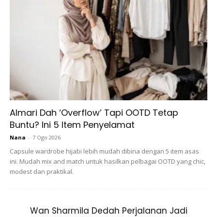
Almari Dah ‘Overflow’ Tapi OOTD Tetap
Buntu? Ini 5 Item Penyelamat
Ads
Nana
-
7 Ogo 2026
Capsule wardrobe hijabi lebih mudah dibina dengan 5 item asas
ini. Mudah mix and match untuk hasilkan pelbagai OOTD yang chic,
modest dan praktikal.
Wan Sharmila Dedah Perjalanan Jadi
Tidak menghampakan hati para peminatnya, ibu kepada