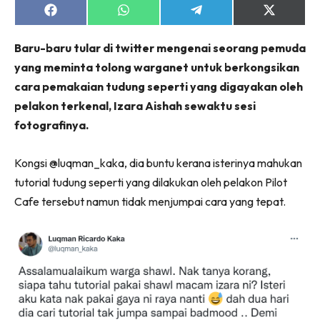
Share
Share
Share
Share
on
on
on
on
Facebook
WhatsApp
Telegram
X
Baru-baru tular di twitter mengenai seorang pemuda
(Twitter)
yang meminta tolong warganet untuk berkongsikan
cara pemakaian tudung seperti yang digayakan oleh
pelakon terkenal, Izara Aishah sewaktu sesi
fotografinya.
Kongsi @luqman_kaka, dia buntu kerana isterinya mahukan
tutorial tudung seperti yang dilakukan oleh pelakon Pilot
Cafe tersebut namun tidak menjumpai cara yang tepat.