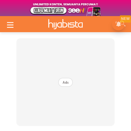
NEW
Ads