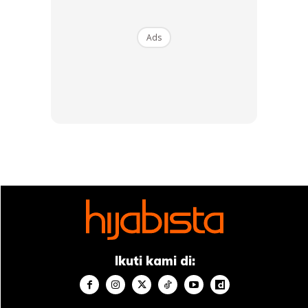
“Ada pula yang tanya, ‘sekarang sudah kena pakai baju
berlengan panjang?’
Ads
“Saya kata padanya, pakaian berlengan panjang sangat
bagus sebab akan melindungi kulit wanita,” katanya.
Ads
Ikuti kami di: