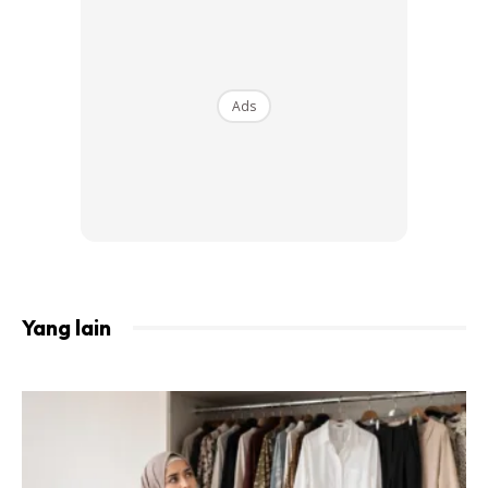
tutup aurat, mereka kurang faham kerana saya dahulu pun
begitu. Saya sangat faham apa yang mereka fikir.
Ads
Ads
Yang lain
“Saya katakan kepada mereka, sekarang saya rasa lebih
kemas, kalau dulu kena fikir soal rambut tapi sekarang
pakai tudung semua jadi. Bukankah ini satu fesyen yang
cantik?” katanya.