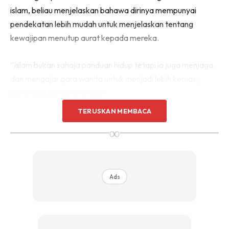
islam, beliau menjelaskan bahawa dirinya mempunyai
pendekatan lebih mudah untuk menjelaskan tentang
kewajipan menutup aurat kepada mereka.
“Islam bukan sahaja panduan hidup tetapi ia juga menjaga
dan mengajar para wanita untuk menjadi lebih kemas,
bersih dan berketerampilan.
TERUSKAN MEMBACA
“Untuk orang lain yang mungkin tak faham keperluan
∞
memakai tudung, saya ceritakan pada mereka begini,
Artikel berkaitan:
“Mohon Netizen Beri Ruang,” –
Angeline Tan Masih Belajar Tentang Islam! Tak
Ads
Rancang ‘Berhijab’ Tetapi..
“Dengan orang bukan Islam, apabila bercakap mengenai