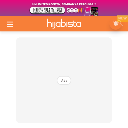
NEW
Ads