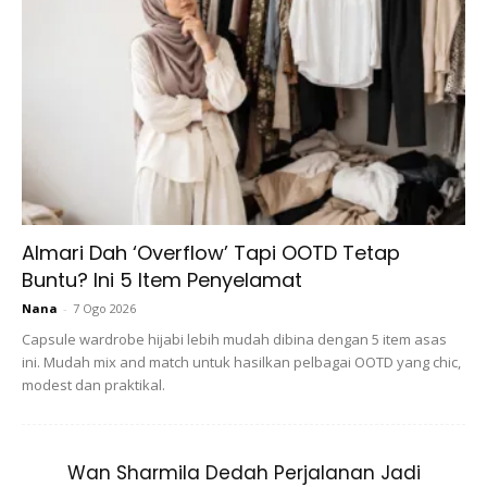
Baju Lengan Panjang Bagus Untuk
Lindungi Kulit Wanita
Almari Dah ‘Overflow’ Tapi OOTD Tetap
Buntu? Ini 5 Item Penyelamat
Nana
-
7 Ogo 2026
Capsule wardrobe hijabi lebih mudah dibina dengan 5 item asas
ini. Mudah mix and match untuk hasilkan pelbagai OOTD yang chic,
modest dan praktikal.
Wan Sharmila Dedah Perjalanan Jadi