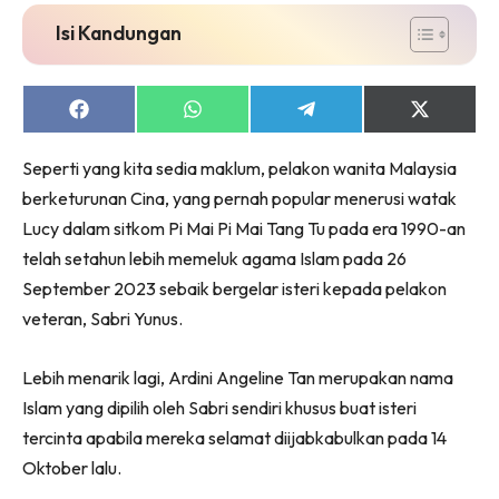
Isi Kandungan
Share
Share
Share
Share
on
on
on
on
Facebook
WhatsApp
Telegram
X
Seperti yang kita sedia maklum, pelakon wanita Malaysia
(Twitter)
berketurunan Cina, yang pernah popular menerusi watak
Lucy dalam sitkom Pi Mai Pi Mai Tang Tu pada era 1990-an
telah setahun lebih memeluk agama Islam pada 26
September 2023 sebaik bergelar isteri kepada pelakon
veteran, Sabri Yunus.
Lebih menarik lagi, Ardini Angeline Tan merupakan nama
Islam yang dipilih oleh Sabri sendiri khusus buat isteri
tercinta apabila mereka selamat diijabkabulkan pada 14
Oktober lalu.