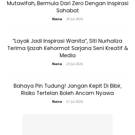
Mutawifah, Bermula Dari Zero Dengan Inspirasi
View this post on Instagram
Sahabat
Nana
-
29 Jul 2026
“Layak Jadi Inspirasi Wanita”, Siti Nurhaliza
Terima Ijazah Kehormat Sarjana Seni Kreatif &
Media
Nana
-
23 Jul 2026
A Post Shared By Angeline Tan (@angelinetanyy)
Bahaya Pin Tudung! Jangan Kepit Di Bibir,
Risiko Tertelan Boleh Ancam Nyawa
Nana
-
21 Jul 2026
Dalam masa yang sama, isteri aktor dan pengarah Sabri
Yunus itu juga turut memberikan pemahaman mudah
tentang mereka mengenai pemakaian menutup aurat.