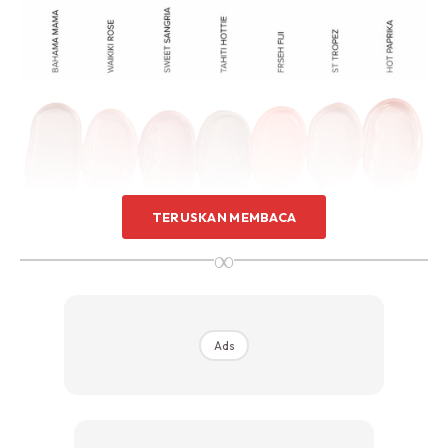
TERUSKAN MEMBACA
∞
Ads
Magnetic Lip Plush Paints terbaharu dari Nudestix
diilhamkan oleh gaya solekan monokrom warna merah