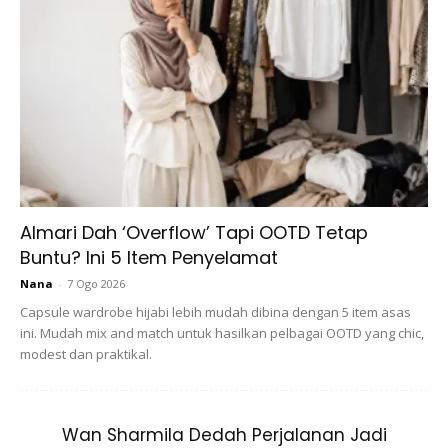
Almari Dah ‘Overflow’ Tapi OOTD Tetap
Buntu? Ini 5 Item Penyelamat
Nana
-
7 Ogo 2026
Capsule wardrobe hijabi lebih mudah dibina dengan 5 item asas
ini. Mudah mix and match untuk hasilkan pelbagai OOTD yang chic,
modest dan praktikal.
Salah satu jenama penjagaan kulit yang paling banyak
Wan Sharmila Dedah Perjalanan Jadi
diperkatakan sekarang, Drunk Elephant mempunyai