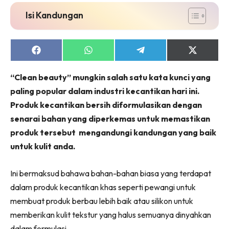
Isi Kandungan
Share
Share
Share
Share
on
on
on
on
Facebook
WhatsApp
Telegram
X
“Clean beauty” mungkin salah satu kata kunci yang
(Twitter)
paling popular dalam industri kecantikan hari ini.
Produk kecantikan bersih diformulasikan dengan
senarai bahan yang diperkemas untuk memastikan
produk tersebut mengandungi kandungan yang baik
untuk kulit anda.
Ini bermaksud bahawa bahan-bahan biasa yang terdapat
dalam produk kecantikan khas seperti pewangi untuk
membuat produk berbau lebih baik atau silikon untuk
memberikan kulit tekstur yang halus semuanya dinyahkan
dalam formulasi.