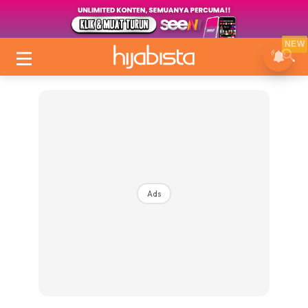
NEW
Ads