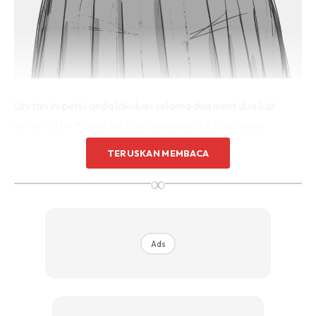
Urutan ini perlu anda lakukan selama dua minit dua kali
sehari. Ia berfungsi sebagai senaman dalaman yang
membersihkan dan menyahtoksik kawasan tersebut serta
TERUSKAN MEMBACA
mencairkan lemak.
∞
Ads
Ads