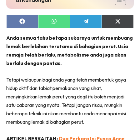
Share
Share
Share
Share
on
on
on
on
Facebook
WhatsApp
Telegram
X
Anda semua tahu betapa sukarnya untuk membuang
(Twitter)
lemak berlebihan terutama di bahagian perut. Usia
remaja telah berlalu, metabolisme anda juga akan
berlalu dengan pantas.
Tetapi walaupun bagi anda yang telah membentuk gaya
hidup aktif dan tabiat pemakanan yang sihat,
menyingkirkan lemak perut yang degil itu boleh menjadi
satu cabaran yang nyata. Tetapi jangan risau, mungkin
beberapa teknik ini akan membantu anda mencapai misi
membuang lemak di bahagian perut.
ARTIKEL BERKAITAN:
Dua Perkara Ini Punca Anne