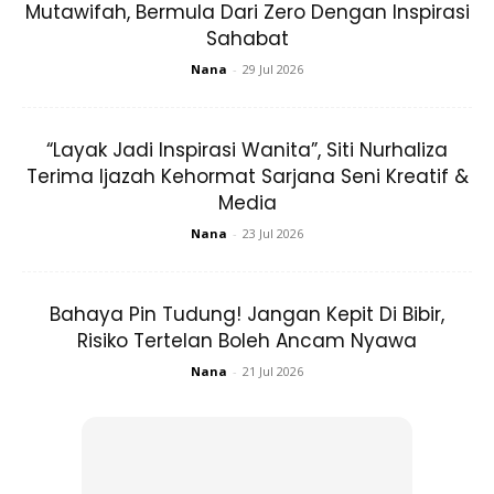
penghadaman, mempercepatkan metabolisme, dan
Mutawifah, Bermula Dari Zero Dengan Inspirasi
Sahabat
meningkatkan peredaran darah di kawasan perut sambil
merangsang organ perut. Dan perkara yang terbaik ialah
Nana
-
29 Jul 2026
anda tidak perlu bangun dari katil!
“Layak Jadi Inspirasi Wanita”, Siti Nurhaliza
Terima Ijazah Kehormat Sarjana Seni Kreatif &
Media
Nana
-
23 Jul 2026
Ads
Bahaya Pin Tudung! Jangan Kepit Di Bibir,
Risiko Tertelan Boleh Ancam Nyawa
Nana
-
21 Jul 2026
ARTIKEL BERKAITAN:
Jom Buang Lemak! Tukar ‘Air
Manis’ Kepada 4 Jenis Teh Ini Je Sis