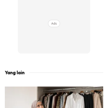
Ads
Anda perlu faham bahawa teknik ini sahaja tidak akan
berjaya jika anda penggemar makanan segera dan minum
soda setiap hari. Tetapi ia berkesan untuk mereka yang
kerap bersenam tetapi masih tidak dapat menghilangkan
lemak perut.
Arahan urutan:
Yang lain
Anda disarankan agar melakukan teknik ini dua kali sehari:
sebelum sarapan pagi dan sebelum tidur.
Berbaring telentang di atas permukaan yang rata.
Gosok tangan anda dengan kuat sehingga ia terasa