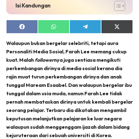
Isi Kandungan
Share
Share
Share
Share
on
on
on
on
Facebook
WhatsApp
Telegram
X
Walaupun bukan bergelar selebriti, tetapi aura
(Twitter)
Personaliti Media Sosial, Farah Lee memang cukup
kuat. Malah
follower
nya juga sentiasa mengikuti
perkembangan dirinya di media sosial kerana dia
rajin muat turun perkembangan dirinya dan anak
tunggal Maream Esaabel. Dan walaupun bergelar ibu
tunggal dalam usia muda, namun Farah Lee tidak
pernah membataskan dirinya untuk kembali bergelar
seorang pelajar. Terbaru dia dikatakan mengambil
keputusan melanjutkan pelajaran ke luar negara
walaupun sudah menggenggam ijazah dalam bidang
kejuruteraan dari sebuah universiti di Korea.