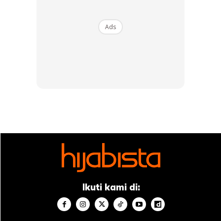
Ads
. Hijrah Aku Pada Tarikh Hijrah Nabi. Salam
Maal Hijrah. Moga Ini Penghijrahan Yang
Membagi Kebaikan. 100918. . #FLstudies
#FLinUK #FLchampioningchildhood
#ommareamUK
A Post Shared By
F. L.
(@farahlee_) On
Sep 10, 2018 At 4:26am PDT
Ikuti kami di:
Ternyata penghijrahan Farah Lee untuk melanjutkan
pelajaran ini turut mendapat sokongan teman-temannya.