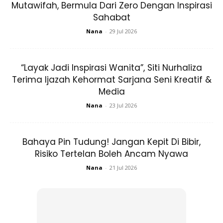
Mutawifah, Bermula Dari Zero Dengan Inspirasi
Dalam kapsyen
posting
nya itu Farah memberitahu
Sahabat
hijrahnya adalah pada 1 Muharam yang lalu.
Nana
-
29 Jul 2026
“Layak Jadi Inspirasi Wanita”, Siti Nurhaliza
Terima Ijazah Kehormat Sarjana Seni Kreatif &
Media
Nana
-
23 Jul 2026
Bahaya Pin Tudung! Jangan Kepit Di Bibir,
Risiko Tertelan Boleh Ancam Nyawa
Nana
-
21 Jul 2026
View this post on Instagram