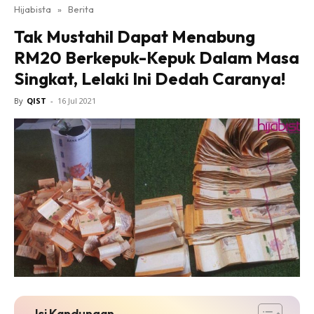
Hijabista
»
Berita
Tak Mustahil Dapat Menabung
RM20 Berkepuk-Kepuk Dalam Masa
Singkat, Lelaki Ini Dedah Caranya!
By
QIST
-
16 Jul 2021
Isi Kandungan