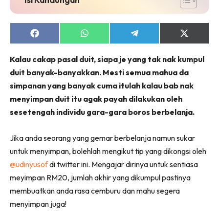
Share
Share
Share
Share
on
on
on
on
Facebook
WhatsApp
Telegram
X
Kalau cakap pasal duit, siapa je yang tak nak kumpul
(Twitter)
duit banyak-banyakkan. Mesti semua mahua da
simpanan yang banyak cuma itulah kalau bab nak
menyimpan duit itu agak payah dilakukan oleh
sesetengah individu gara-gara boros berbelanja.
Jika anda seorang yang gemar berbelanja namun sukar
untuk menyimpan, bolehlah mengikut tip yang dikongsi oleh
@udinyusof
di twitter ini. Mengajar dirinya untuk sentiasa
meyimpan RM20, jumlah akhir yang dikumpul pastinya
membuatkan anda rasa cemburu dan mahu segera
menyimpan juga!