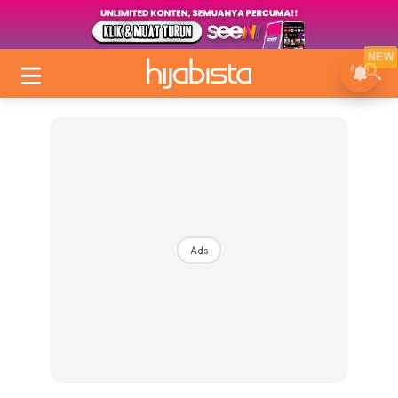
NEW
Ads