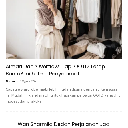
tahun sahaja!
Almari Dah ‘Overflow’ Tapi OOTD Tetap
Buntu? Ini 5 Item Penyelamat
Nana
-
7 Ogo 2026
Capsule wardrobe hijabi lebih mudah dibina dengan 5 item asas
ini. Mudah mix and match untuk hasilkan pelbagai OOTD yang chic,
modest dan praktikal.
Wan Sharmila Dedah Perjalanan Jadi