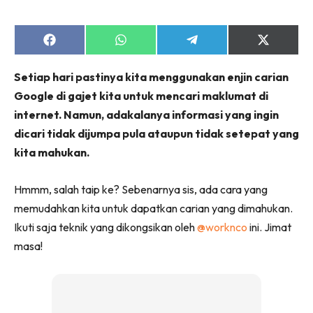
Share
Share
Share
Share
on
on
on
on
Facebook
WhatsApp
Telegram
X
Setiap hari pastinya kita menggunakan enjin carian
(Twitter)
Google di gajet kita untuk mencari maklumat di
internet. Namun, adakalanya informasi yang ingin
dicari tidak dijumpa pula ataupun tidak setepat yang
kita mahukan.
Hmmm, salah taip ke? Sebenarnya sis, ada cara yang
memudahkan kita untuk dapatkan carian yang dimahukan.
Ikuti saja teknik yang dikongsikan oleh
@worknco
ini. Jimat
masa!