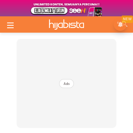
NEW
Ads