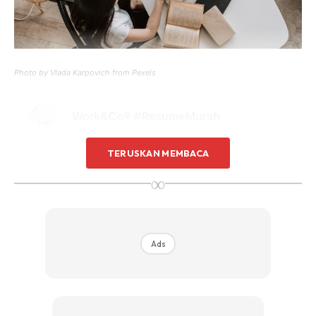
Photo by Vlada Karpovich from Pexels
TERUSKAN MEMBACA
∞
Ads