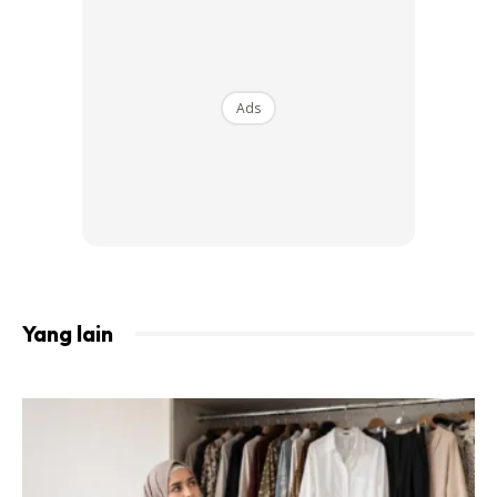
Memetik perkongsian daripada laman sesawang Joong
Ang, Megawati sedang menikmati pra musimnya bersama
kelab Korea Selatan itu.
Ads
Yang lain