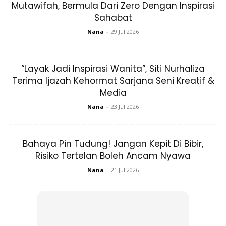
Mutawifah, Bermula Dari Zero Dengan Inspirasi
Sahabat
Bagi Megawati, tiada sebarang masalah yang timbul
Nana
-
29 Jul 2026
biarpun dirinya berhijab termasuk untuk solat dan mencari
makanan halal di negara tersebut.
“Layak Jadi Inspirasi Wanita”, Siti Nurhaliza
Terima Ijazah Kehormat Sarjana Seni Kreatif &
Media
Nana
-
23 Jul 2026
Bahaya Pin Tudung! Jangan Kepit Di Bibir,
Risiko Tertelan Boleh Ancam Nyawa
Nana
-
21 Jul 2026
Kenali Megawati Hangestri Pertiwi: –