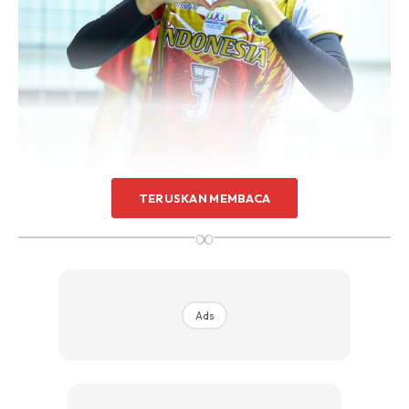
TERUSKAN MEMBACA
∞
Ads
Ternyata menjadi minoriti bukan halangan untuk pemain
bola tampar kebangsaan Indonesia ini untuk menyesuaikan
diri.