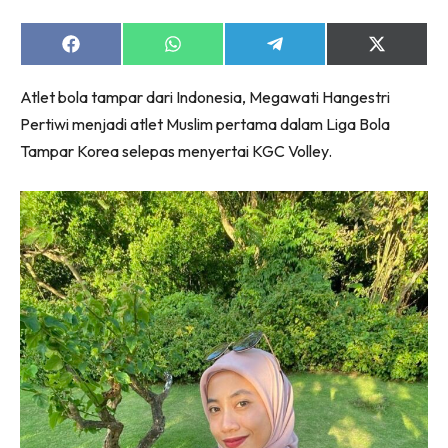
Share
Share
Share
Share
on
on
on
on
Facebook
WhatsApp
Telegram
X
Atlet bola tampar dari Indonesia, Megawati Hangestri
(Twitter)
Pertiwi menjadi atlet Muslim pertama dalam Liga Bola
Tampar Korea selepas menyertai KGC Volley.