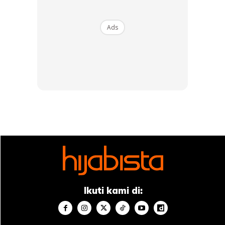
Ads
Ads
Bawa Tudung Khas Untuk Perlawanan
Megawati bukan sahaja atlet Muslim pertama bahkan juga
atlet berhijab pertama dalam liga bola tampar Korea
Selatan.
Ikuti kami di:
Sehingga kini, tidak pernah terlintas di fikiran Megawati