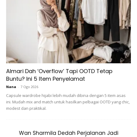
Almari Dah ‘Overflow’ Tapi OOTD Tetap
Buntu? Ini 5 Item Penyelamat
Nana
-
7 Ogo 2026
Capsule wardrobe hijabi lebih mudah dibina dengan 5 item asas
ini. Mudah mix and match untuk hasilkan pelbagai OOTD yang chic,
modest dan praktikal.
Wan Sharmila Dedah Perjalanan Jadi