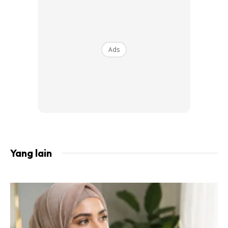
Ads
Sumber gambar dari Canva
Yang lain
Rasa sakit ini akan dapat di rasa pada bahagian betis atau
bahagian kaki juga boleh menyebakan bengkak. Menurut
Dr Rigved Tadwalkar, ia mungkin berlaku apabila terdapat
bekuan darah dalam urat.