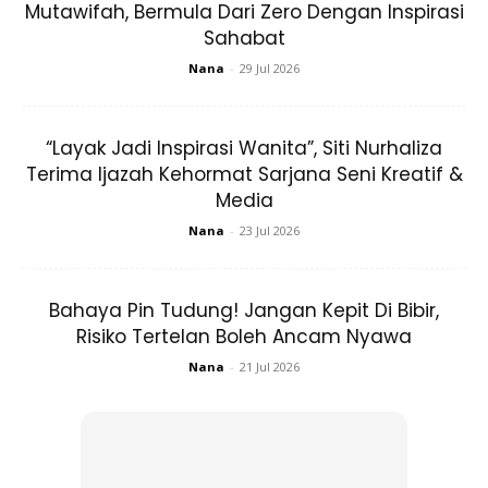
Mutawifah, Bermula Dari Zero Dengan Inspirasi
Yang Muda Jangan Lalai!
Sahabat
Nana
-
29 Jul 2026
Pening kepala
“Layak Jadi Inspirasi Wanita”, Siti Nurhaliza
Terima Ijazah Kehormat Sarjana Seni Kreatif &
Media
Nana
-
23 Jul 2026
Bahaya Pin Tudung! Jangan Kepit Di Bibir,
Risiko Tertelan Boleh Ancam Nyawa
Nana
-
21 Jul 2026
Sumber gambar dari Canva
Dr Joyce Oen-Hsiao, pakar kardiologi dan profesor