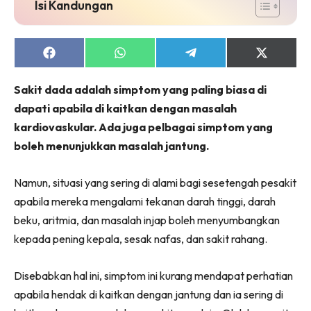
Isi Kandungan
Share
Share
Share
Share
on
on
on
on
Facebook
WhatsApp
Telegram
X
Sakit dada adalah simptom yang paling biasa di
(Twitter)
dapati apabila di kaitkan dengan masalah
kardiovaskular. Ada juga pelbagai simptom yang
boleh menunjukkan masalah jantung.
Namun, situasi yang sering di alami bagi sesetengah pesakit
apabila mereka mengalami tekanan darah tinggi, darah
beku, aritmia, dan masalah injap boleh menyumbangkan
kepada pening kepala, sesak nafas, dan sakit rahang.
Disebabkan hal ini, simptom ini kurang mendapat perhatian
apabila hendak di kaitkan dengan jantung dan ia sering di