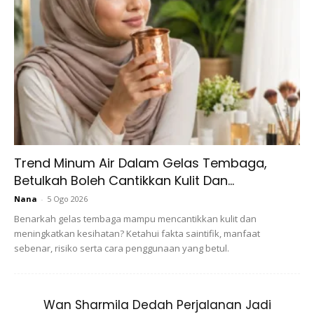
Ads
Trend Minum Air Dalam Gelas Tembaga,
Betulkah Boleh Cantikkan Kulit Dan...
“Sakit di kaki kelihatan seperti tidak relevan kerana jauh
Nana
-
5 Ogo 2026
dari jantung, namun, hakikatnya ia boleh memberi isyarat
Benarkah gelas tembaga mampu mencantikkan kulit dan
bahawa terdapat sesuatu yang berlaku dengan sistem
meningkatkan kesihatan? Ketahui fakta saintifik, manfaat
kadiovaskular,” ujar Dr Rigved.
sebenar, risiko serta cara penggunaan yang betul.
Artikel berkaitan:
Mentaliti Serangan Jantung Hanya
Terjadi Pada Golongan Orang Berumur Sudah Lapuk.
Wan Sharmila Dedah Perjalanan Jadi