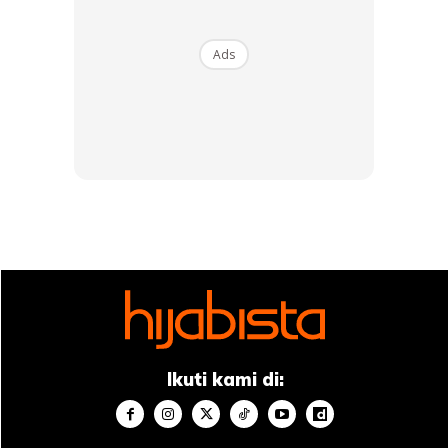
perubatan klinikal bersekutu di
Yale School of Medicine
di
Connecticut, juga menerangkan tentang simptom lain yang
Ads
merujuk kepada sakit jantung di
Huffpost
. Beliau
menerangkan bahawa keabnormalan dalam tekanan
darah, termasuk tekanan darah yang terlalu tinggi mahupun
rendah, boleh menyebabkan seseorang itu mengalami
pening.
Bagi sesetengah orang pula, mereka akan mengalami
degupan jantung yang begitu pantas sehingga
membuatkan mereka mengalami pening. Walaupun begitu,
ramai yang beranggapan situasi ini berlaku kepada mereka
yang mengambil kafein atau sedang menopaus, beberapa
degupan jantung yang tidak normal berlaku di bahagian
Ikuti kami di:
bawah ruangan jantung, boleh menjadi tanda penyakit
jantung atau arteri jantung tersumbat.