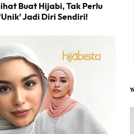
ihat Buat Hijabi, Tak Perlu
Unik’ Jadi Diri Sendiri!
l #1 on top dengan fashion muslimah terkini di HIJA
Download sekarang di
KLIK DI SEENI
Y