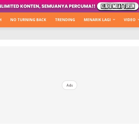
Kata Hijabista
ty Next Level
H
NO TURNING BACK
TRENDING
MENARIK LAGI
VIDEO
o Cantik
urning Back
Hijabista Show
The Hijabista Show 2022
The Hijabista Show 2021
irah2u The Power Of Giving
Ads
erita
Hub Ideaktiv