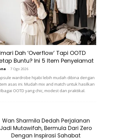
lmari Dah ‘Overflow’ Tapi OOTD
etap Buntu? Ini 5 Item Penyelamat
ana
-
7 Ogo 2026
psule wardrobe hijabi lebih mudah dibina dengan
item asas ini. Mudah mix and match untuk hasilkan
lbagai OOTD yang chic, modest dan praktikal.
Wan Sharmila Dedah Perjalanan
Jadi Mutawifah, Bermula Dari Zero
Dengan Inspirasi Sahabat