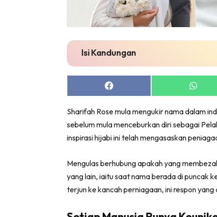
Isi Kandungan
Share
Share
on
on
Facebook
Whats
Sharifah Rose mula mengukir nama dalam ind
sebelum mula menceburkan diri sebagai Pela
inspirasi hijabi ini telah mengasaskan peniaga
Mengulas berhubung apakah yang membeza
yang lain, iaitu saat nama berada di punca
terjun ke kancah perniagaan, ini respon yang
Setiap Manusia Punya Keunika