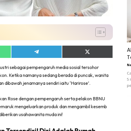
A
Share
Share
T
on
on
App
Telegram
X
N
ustri sebagai pempengaruh media sosial tersohor
(Twitter)
Ca
kon. Ketika namanya sedang berada di puncak, wanita
5 
an dibawah jenamanya sendiri iaitu ‘Harirose’.
pe
kan Rose dengan pempengaruh serta pelakon BBNU
k kemaruk mengeluarkan produk dan mengambil kesemb
 diberikan usahawanita muda ini!
n Tersendiri! Diri Adalah Rumah