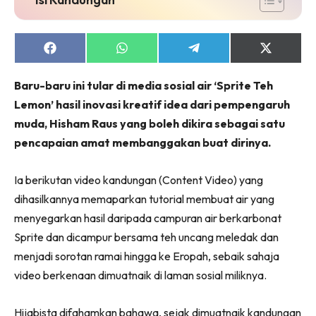
Share
Share
Share
Share
on
on
on
on
Facebook
WhatsApp
Telegram
X
Baru-baru ini tular di media sosial air ‘Sprite Teh
(Twitter)
Lemon’ hasil inovasi kreatif idea dari pempengaruh
muda, Hisham Raus yang boleh dikira sebagai satu
pencapaian amat membanggakan buat dirinya.
Ia berikutan video kandungan (Content Video) yang
dihasilkannya memaparkan tutorial membuat air yang
menyegarkan hasil daripada campuran air berkarbonat
Sprite dan dicampur bersama teh uncang meledak dan
menjadi sorotan ramai hingga ke Eropah, sebaik sahaja
video berkenaan dimuatnaik di laman sosial miliknya.
Hijabista difahamkan bahawa, sejak dimuatnaik kandungan