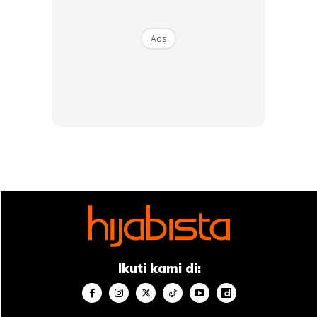
2. Setelah itu, simpan botol Sprite berkenaan selama 3 jam
di dalam peti sejuk sehingga warna air bertukar menjadi
Ads
warna teh iaitu kuning keemasan.
3. Selepas tiga jam, keluarkan botol dari peti sejuk.
Masukkan hirisan lemon ke dalam gelas, diikuti dengan
beberapa ketulan ais.
4. Kemudian tuangkan air Sprite teh ke dalam gelas. Kacau-
kacau sebati dan sedia untuk dinikmati! Memang refreshing
guys, selamat mencuba!
Ikuti kami di: