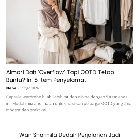
Apapun, jom kita cuba resipi air ‘Sprite Teh Lipton’ yang
sangat refreshing seperti yang disyorkan Hisham ni!
@hishamraustv
REFRESHING GILER ! –
Sprite Lemon Tea
#fyp
#tiktokfood
#lemontea
♬ original sound – Hisham Raus
Almari Dah ‘Overflow’ Tapi OOTD Tetap
Buntu? Ini 5 Item Penyelamat
Bahan-Bahan:
Nana
-
7 Ogo 2026
Capsule wardrobe hijabi lebih mudah dibina dengan 5 item asas
1. Sebotok Kecil Air Sprite
ini. Mudah mix and match untuk hasilkan pelbagai OOTD yang chic,
modest dan praktikal.
2. Dua Uncang Teh (Terpulang Pada Hijabi Untuk Gunakan
Jenama Apa)
3. Ketulan Ais Batu
Wan Sharmila Dedah Perjalanan Jadi
4. Hirisan Lemon