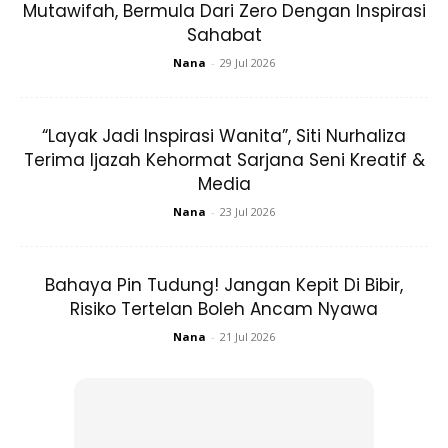
Mutawifah, Bermula Dari Zero Dengan Inspirasi
5. Gelas
Sahabat
Nana
-
29 Jul 2026
“Layak Jadi Inspirasi Wanita”, Siti Nurhaliza
Terima Ijazah Kehormat Sarjana Seni Kreatif &
Media
Ads
Nana
-
23 Jul 2026
Bahaya Pin Tudung! Jangan Kepit Di Bibir,
Risiko Tertelan Boleh Ancam Nyawa
Nana
-
21 Jul 2026
Cara-Caranya:
1. Buka penutup botol Sprite dan masukkan dua uncang teh
pilihan anda ke dalamnya.