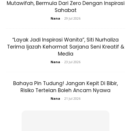
Mutawifah, Bermula Dari Zero Dengan Inspirasi
Antara aktiviti dilakukan.
Sahabat
Nana
-
29 Jul 2026
Setelah melakukan pelbagai usaha, menurutnya timbangan
setiap minggu memang begitu menduga. Kali pertama
timbangan dia
berjaya menurunkan 3kg
daripada 68.5
“Layak Jadi Inspirasi Wanita”, Siti Nurhaliza
kg kepada 65.5. Penurunan ini memang mengejutkan
Terima Ijazah Kehormat Sarjana Seni Kreatif &
kerana tidak percaya dapat menghilangkan 3 kg dalam
Media
masa seminggu.
Nana
-
23 Jul 2026
Bahaya Pin Tudung! Jangan Kepit Di Bibir,
Risiko Tertelan Boleh Ancam Nyawa
Nana
-
21 Jul 2026
Ads