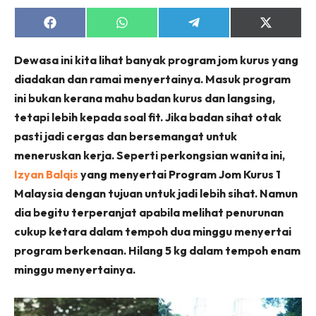
Share
Share
Share
Share
on
on
on
on
Facebook
WhatsApp
Telegram
X
Dewasa ini kita lihat banyak program jom kurus yang
(Twitter)
diadakan dan ramai menyertainya. Masuk program
ini bukan kerana mahu badan kurus dan langsing,
tetapi lebih kepada soal fit. Jika badan sihat otak
pasti jadi cergas dan bersemangat untuk
meneruskan kerja. Seperti perkongsian wanita ini,
Izyan Balqis
yang menyertai Program Jom Kurus 1
Malaysia dengan tujuan untuk jadi lebih sihat. Namun
dia begitu terperanjat apabila melihat penurunan
cukup ketara dalam tempoh dua minggu menyertai
program berkenaan. Hilang 5 kg dalam tempoh enam
minggu menyertainya.