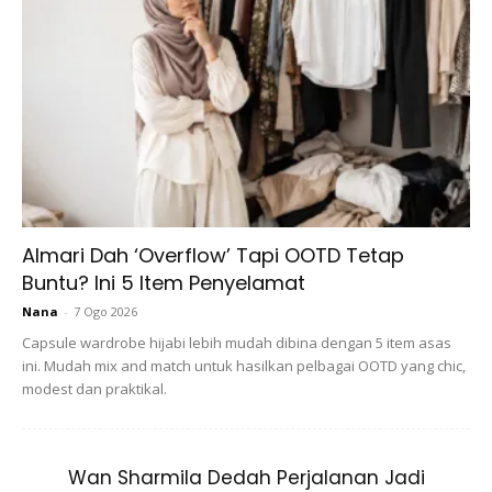
Walaupun sibuk dengan kerja, tetapi Izyan tetap konsisten
melakukan
workout.
Dia melakukan
workout
yang mudah
di mana boleh didapati melalui google play. Jika kita sudah
aim untuk fit,
kena berdisiplin dan berkorban
. Jadi Izyan
tetap konsisten melakukan
workout
waktu malam selepas
balik dari kerja.
Almari Dah ‘Overflow’ Tapi OOTD Tetap
Buntu? Ini 5 Item Penyelamat
Nana
-
7 Ogo 2026
Capsule wardrobe hijabi lebih mudah dibina dengan 5 item asas
ini. Mudah mix and match untuk hasilkan pelbagai OOTD yang chic,
modest dan praktikal.
Wan Sharmila Dedah Perjalanan Jadi