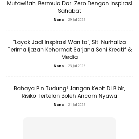
Mutawifah, Bermula Dari Zero Dengan Inspirasi
Sahabat
Nana
-
29 Jul 2026
“Layak Jadi Inspirasi Wanita”, Siti Nurhaliza
Terima Ijazah Kehormat Sarjana Seni Kreatif &
Media
Nana
-
23 Jul 2026
Bahaya Pin Tudung! Jangan Kepit Di Bibir,
Risiko Tertelan Boleh Ancam Nyawa
Nana
-
21 Jul 2026
A Post Shared By Malaysia’s Best Hijab Brand (@alhumairacontemporary)