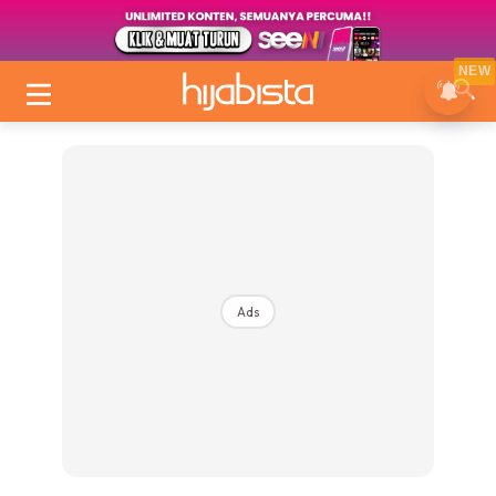
NEW
Ads