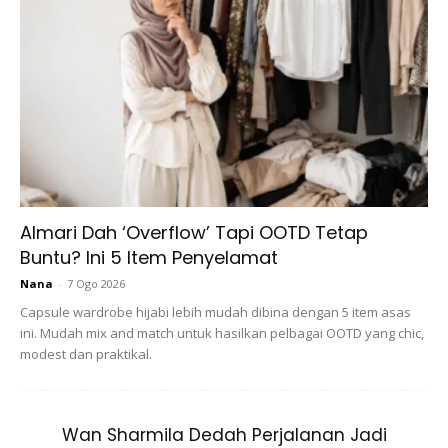
getah di dalam agar rambut anda kekal rapi. Jika anda
mahu bersukan,
penggunaan bandana
sangat sesuai. Ia
bukan sahaja menyerap peluh, rambut anda tidak akan
mudah terlihat jika hijab anda basah. Kalau boleh anda
perlu tukar anak tudung yang sudah longgar kerana boleh
membuatkan rambut lebih banyak terkeluar.
Almari Dah ‘Overflow’ Tapi OOTD Tetap
Buntu? Ini 5 Item Penyelamat
Nana
-
7 Ogo 2026
Ads
Capsule wardrobe hijabi lebih mudah dibina dengan 5 item asas
ini. Mudah mix and match untuk hasilkan pelbagai OOTD yang chic,
modest dan praktikal.
Wan Sharmila Dedah Perjalanan Jadi