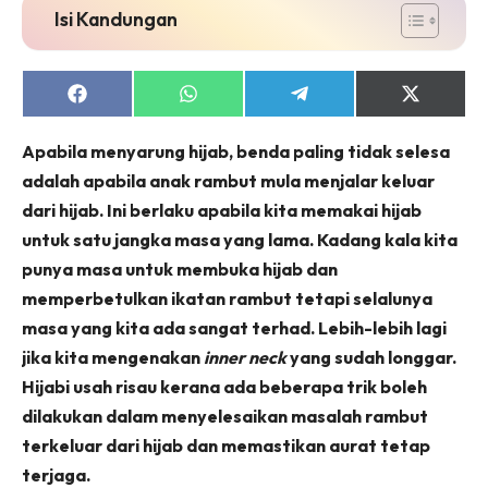
Isi Kandungan
Share
Share
Share
Share
on
on
on
on
Facebook
WhatsApp
Telegram
X
Apabila menyarung hijab, benda paling tidak selesa
(Twitter)
adalah apabila anak rambut mula menjalar keluar
dari hijab. Ini berlaku apabila kita memakai hijab
untuk satu jangka masa yang lama. Kadang kala kita
punya masa untuk membuka hijab dan
memperbetulkan ikatan rambut tetapi selalunya
masa yang kita ada sangat terhad. Lebih-lebih lagi
jika kita mengenakan
inner neck
yang sudah longgar.
Hijabi usah risau kerana ada beberapa trik boleh
dilakukan dalam menyelesaikan masalah rambut
terkeluar dari hijab dan memastikan aurat tetap
terjaga.