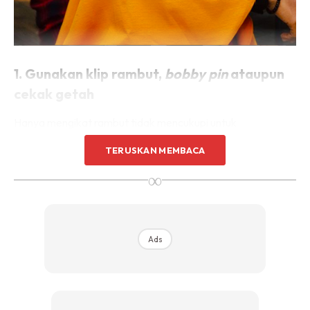
1. Gunakan klip rambut,
bobby pin
ataupun
cekak getah
Hanya mengikat rambut tidak mencukupi untuk
mengelakkan anak rambut dari terkeluar. Gunakan klip
TERUSKAN MEMBACA
rambut,
bobby pin
ataupun cekak getah untuk memastikan
∞
rambut sentiasa dalam keadaan rapi. Tapi jangan pin terlalu
ketat ya. Sakit nanti!
Ads