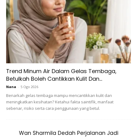
Trend Minum Air Dalam Gelas Tembaga,
Memperagakan kostum dan tata rias wajah seumpama
Betulkah Boleh Cantikkan Kulit Dan...
hantu yang menyeramkan, tampak ianya satu pesta yang
menyeronokkan. Lebih menyedihkan lagi perayaan ini juga
Nana
-
5 Ogo 2026
disambut baik di negara ini apatah lagi mereka yang
Benarkah gelas tembaga mampu mencantikkan kulit dan
meningkatkan kesihatan? Ketahui fakta saintifik, manfaat
menyambut parayaan ini juga dikalangan penganut agama
sebenar, risiko serta cara penggunaan yang betul.
Islam. Sebagai seorang pendakwah, Ustazah Asma tampil
menerangkan sejarah pesta Halloween, dengan harapan
agar mereka lebih faham, di dalam Islam ia jelas
Wan Sharmila Dedah Perjalanan Jadi
bertentangan dengan nilai-nilai syariah Islam yang sebenar,