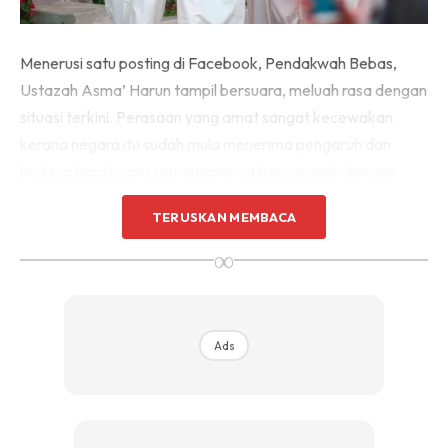
Menerusi satu posting di Facebook, Pendakwah Bebas,
Ustazah Asma’ Harun tampil bersuara, meluah rasa dengan
situasi terkini. Perasaan yang amat sangat kecewakan
kerana negara itu sudah mula menerima pengaruh dan
budaya barat yang sememangnya bercanggah dengan
akidah Islam.
TERUSKAN MEMBACA
∞
Ads