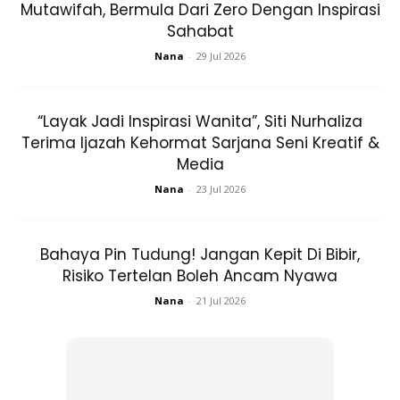
Mutawifah, Bermula Dari Zero Dengan Inspirasi
bagi memperingati orang-orang yang telah meninggal
Sahabat
dunia, Islam menganjurkan amalan berdoa dan membaca
Nana
-
29 Jul 2026
al-Quran.
SEJARAH PERAYAAN HALLOWEEN
“Layak Jadi Inspirasi Wanita”, Siti Nurhaliza
Terima Ijazah Kehormat Sarjana Seni Kreatif &
Media
Nana
-
23 Jul 2026
Bahaya Pin Tudung! Jangan Kepit Di Bibir,
Risiko Tertelan Boleh Ancam Nyawa
Nana
-
21 Jul 2026