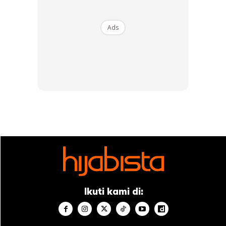
Ads
Halloween adalah perayaan sebahagian daripada
penganut Kristian yang dirayakan setiap kali tibanya 31
Oktober. Bagi mereka ia bertujuan untuk memperingati
orang mati termasuk golongan orang suci (saints) dan
pejuang-pejuang agama (martyrs) dalam kalangan orang
Kristian.
Berasal daripada istilah All Hallow’s Eve iaitu malam
sebelum all hallow yang merujuk kepada malam
Ikuti kami di:
memperingati golongan suci yang telah mati. Ia juga
dikaitkan dengan syaitan, ahli sihir, hantu dan watak-watak