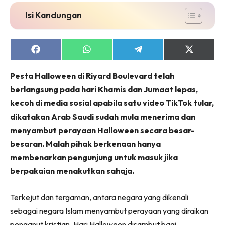
Isi Kandungan
Share
Share
Share
Share
on
on
on
on
Facebook
WhatsApp
Telegram
X
Pesta Halloween di Riyard Boulevard telah
(Twitter)
berlangsung pada hari Khamis dan Jumaat lepas,
kecoh di media sosial apabila satu video TikTok tular,
dikatakan Arab Saudi sudah mula menerima dan
menyambut perayaan Halloween secara besar-
besaran. Malah pihak berkenaan hanya
membenarkan pengunjung untuk masuk jika
berpakaian menakutkan sahaja.
Terkejut dan tergaman, antara negara yang dikenali
sebagai negara Islam menyambut perayaan yang diraikan
penganut kristian. Hari Halloween disambut bagi