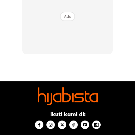
Ads
Ads
Sebagai kefahaman kita, nasihat Ustazah Asma’ adalah
supaya kaum wanita yang ingin menutup aurat dengan
Ikuti kami di:
sempurna haruslah elakkan dari solekan yang berlebihan.
Khuatir kita akan terlebih-lebih sehingga menjadi tabarruj.
Alangkah manis kalau kita masih menutup aurat tetapi