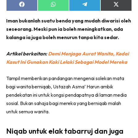
Share
Share
Share
Share
on
on
on
on
Facebook
WhatsApp
Telegram
X
Iman bukanlah suatu benda yang mudah diwarisi oleh
(Twitter)
seseorang. Meski pun ia boleh meningkatkan, ada
kalanga ia juga boleh menurun tanpa kita sedar.
Artikel berkaitan:
Demi Menjaga Aurat Wanita, Kedai
Kasut Ini Gunakan Kaki Lelaki Sebagai Model Mereka
Tampil memberikan pandangan mengenai solekan mata
bagi wanita berniqab, Ustazah Asma’ Harun ambik
pendekatan ini untuk kongsi pendapatnya di laman media
sosial. Bukan sahaja bagi mereka yang berniqab malah
untuk semua wanita.
Niqab untuk elak tabarruj dan juga