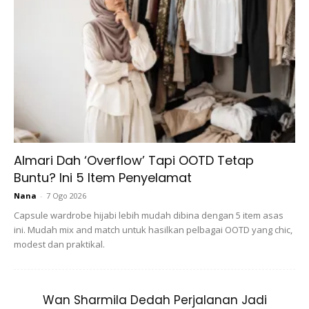
“Pakai niqab tetapi mata sangat cantik. Tujuan pakai niqab
untuk tidak menarik perhatian. Mata dengan mulut tarikan
yang kuat bagi wajah, sama ada lelaki ataupun perempuan,
“Saya bukan tujukan kepada wanita pakai niqab saja..
semua wanita lah. Cuma bila pakai niqab, keinginan lelaki
untuk melihat kecantikan wanita itu kadang-kadang lebih.’
katanya.
Almari Dah ‘Overflow’ Tapi OOTD Tetap
Buntu? Ini 5 Item Penyelamat
Nana
-
7 Ogo 2026
Capsule wardrobe hijabi lebih mudah dibina dengan 5 item asas
ini. Mudah mix and match untuk hasilkan pelbagai OOTD yang chic,
modest dan praktikal.
Ads
Wan Sharmila Dedah Perjalanan Jadi