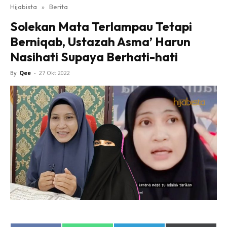
Hijabista
»
Berita
Solekan Mata Terlampau Tetapi
Berniqab, Ustazah Asma’ Harun
Nasihati Supaya Berhati-hati
By
Qee
-
27 Okt 2022