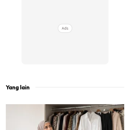
Ads
@f4tin4yu90
#niqab
#subahanallah
#ustazahasmaharun
♬ bunyi asal –
4yuKamil90
Yang lain
Katanya lagi, pemakaian niqab itu pada dasarnya untuk
mengelakkan dari tabarruj mahupun perhatian kepada
individu yang mengenakan pemakaian niqab. Maka niat di
situ patut di nilai terlebih dahulu.