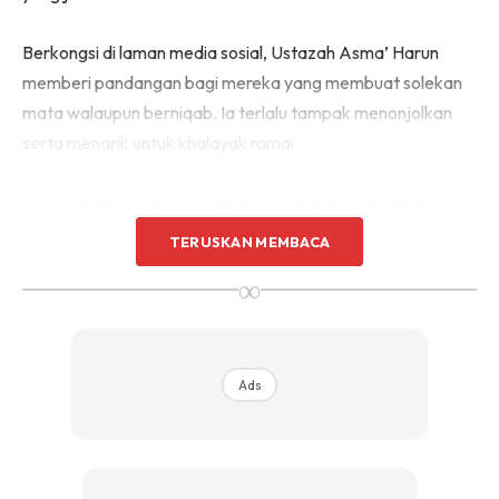
Berkongsi di laman media sosial, Ustazah Asma’ Harun
memberi pandangan bagi mereka yang membuat solekan
mata walaupun berniqab. Ia terlalu tampak menonjolkan
serta menarik untuk khalayak ramai.
Jelasnya lagi melalui video pautan yang dimuatnaik itu,
bahagian mata serta mulut adalah antara ciri muka yang
TERUSKAN MEMBACA
paling menarik. Bahkan, orang mudah tertarik untuk melihat
∞
kedua bahagian itu.
Ads
Ads