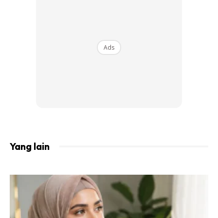
sedang melakukan urusan jual beli kenderaan bersama
Meerqeen.
Artikel berkaitan:
Rangkul Anugerah Pasangan
Ads
Terbaik TADS 2023, Meerqee Dan Anna Jobling Akui
Peminat Adalah Keluarga!
“Gembira melakukan business dengan Meerqeen.
Sopan dan pandai hormat orang,”
tulis Hanif ringkas
pada ruangan kapsyen hantaran berkenaan.
Yang lain
Ads