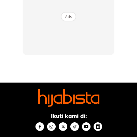
Ads
SHOPEE MY
SHOPEE MY
CENDAWAN RANGUP BY
[500g – 1kg] Frozen Halal
HERO CHEF
Dimsum / Dimsum Sejuk
B...
RM14.6
RM24
RM14.6
RM49
Buy Now
Buy Now
1
/
5
❮
❯
Ikuti kami di:
Artikel berkaitan:
Peribadi Merqeen Dipuji Netizen!
‘Tak Kekok’ Peluk Cium Ibu Di Karpet Merah