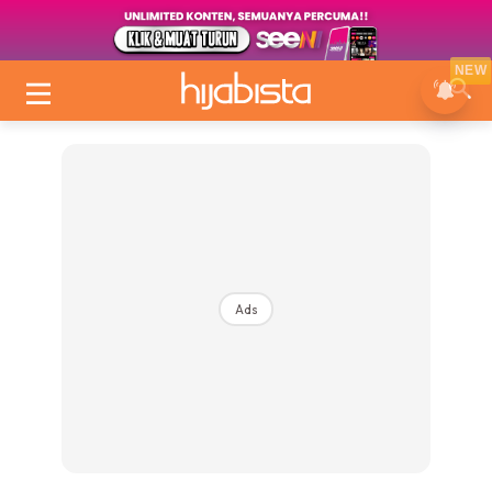
NEW
Ads