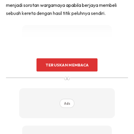
menjadi sorotan wargamaya apabila berjaya membeli
sebuah kereta dengan hasil titik peluhnya sendiri.
Ads
TERUSKAN MEMBACA
∞
Ads
Berita gembira berkenaan dikongsikan oleh suami kepada
pelakon jelita, Anzalna iaitu Hanif Zaki yang memuatnaik
hantaran di laman Tik Tok miliknya, memaparkan foto dia