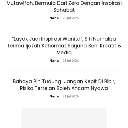
mampu mengecapi kejayaaam kehidupan!
Mutawifah, Bermula Dari Zero Dengan Inspirasi
Sahabat
Nana
-
29 Jul 2026
“Layak Jadi Inspirasi Wanita”, Siti Nurhaliza
Terima Ijazah Kehormat Sarjana Seni Kreatif &
Ads
Media
Nana
-
23 Jul 2026
Bahaya Pin Tudung! Jangan Kepit Di Bibir,
Risiko Tertelan Boleh Ancam Nyawa
Sumber: TikTok
Hanif Zaki
Nana
-
21 Jul 2026
Anda mungkin berminat dengan