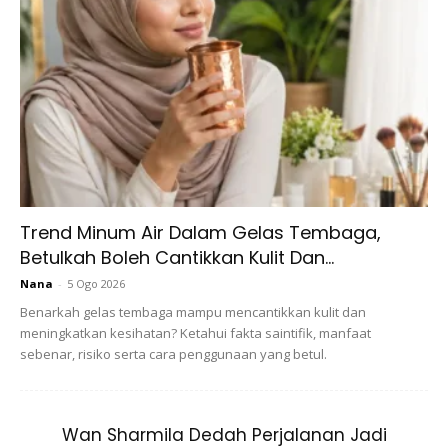
Hijabista sempat meninjau ruangan komen pada hantaran
berkenaan dan mendapati kebanyakkan wargamaya
teruja dan gembira terhadap pencapaian yang ditempa
Meerqeen atau dikenali sebagai Meme.
Trend Minum Air Dalam Gelas Tembaga,
Betulkah Boleh Cantikkan Kulit Dan...
Terdapat juga di dikalangan warganet meluahkan rasa
Nana
-
5 Ogo 2026
bangga serta mendoakan agar rezeki pelakon kesayangan
Benarkah gelas tembaga mampu mencantikkan kulit dan
mereka ini terus berkembang kehadapan.
meningkatkan kesihatan? Ketahui fakta saintifik, manfaat
sebenar, risiko serta cara penggunaan yang betul.
Justeru, Hijabi juga boleh menjadikan kegigihan, tekad dan
keazaman Merqeen untuk sentiasa maju kehadapan
sebagai
role-model
dan juga sumber inspirasi agar kita
Wan Sharmila Dedah Perjalanan Jadi