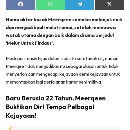
Share
Share
Share
Share
on
on
on
on
Facebook
WhatsApp
Telegram
X
Nama aktor kacak Meerqeen semakin melonjak naik
(Twitter)
dan menjadi buah mulut ramai, setelah membawa
watak utama dengan baik dalam drama berjudul
‘Melur Untuk Firdaus’.
Meskipun masih hijau dalam industri seni tanah air, namun
Meerqee tidak menjadikan itu sebagai alasan untuk tidak
menyerlah dan mengecapi kejayaan demi kejayaan untuk
memantapkan lagi perjalanan karier seni milikya.
Baru Berusia 22 Tahun, Meerqeen
Buktikan Diri Tempa Pelbagai
Kejayaan!