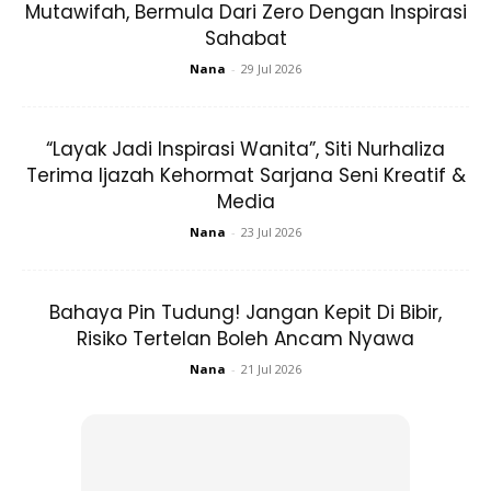
Mutawifah, Bermula Dari Zero Dengan Inspirasi
Sahabat
Nana
-
29 Jul 2026
“Layak Jadi Inspirasi Wanita”, Siti Nurhaliza
Terima Ijazah Kehormat Sarjana Seni Kreatif &
Tapi ada sikit lagi ni nak kena kejar target lagi,ada lagi
Media
10kg target nak turun
Nana
-
23 Jul 2026
Bahaya Pin Tudung! Jangan Kepit Di Bibir,
Risiko Tertelan Boleh Ancam Nyawa
Nana
-
21 Jul 2026