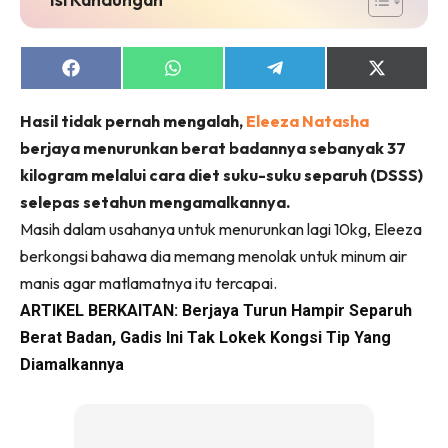
Share
Share
Share
Share
on
on
on
on
Facebook
WhatsApp
Telegram
X
Hasil tidak pernah mengalah,
Eleeza Natasha
(Twitter)
berjaya menurunkan berat badannya sebanyak 37
kilogram melalui cara diet suku-suku separuh (DSSS)
selepas setahun mengamalkannya.
Masih dalam usahanya untuk menurunkan lagi 10kg, Eleeza
berkongsi bahawa dia memang menolak untuk minum air
manis agar matlamatnya itu tercapai.
ARTIKEL BERKAITAN:
Berjaya Turun Hampir Separuh
Berat Badan, Gadis Ini Tak Lokek Kongsi Tip Yang
Diamalkannya