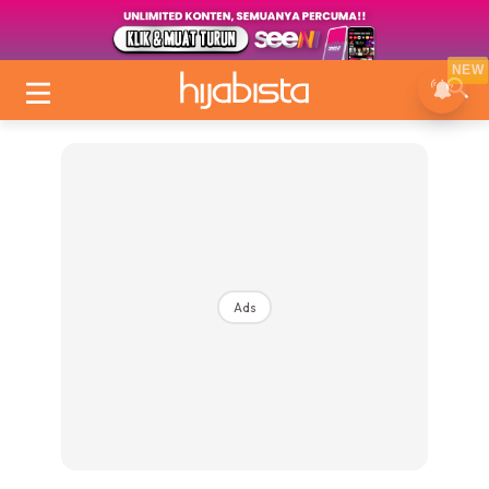
NEW
Ads