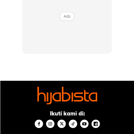
Ads
Start weight : 99kg
Current weight : 62kg
Total weight lost : 37kg
Makan selewat-lewatnya jam 8 malam
Tip yang saya selalu amalkan hanya memang buat DSSS
Ikuti kami di:
je dan jugak workout 3/4kali seminggu..Air manis
memang tak ambik langsung..
Malam selalunya saye stop makan pukul 7 atau 8