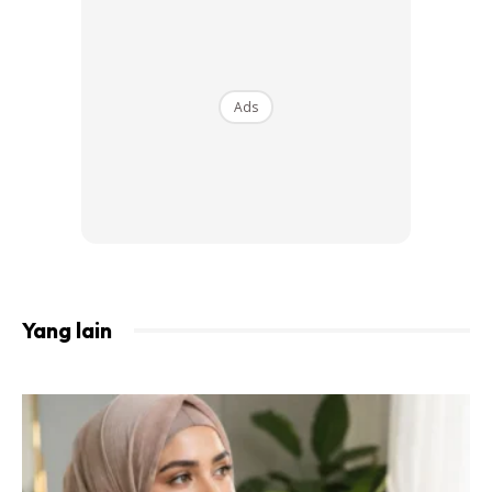
Ads
Alhamdulillah,hari ni genap 1 tahun buat Diet DSSS.
Kiranya, semalam hadiah untuk birthday tahun ni kepada
diri sendiri sebab berjaya buat tanpa give up
Yang lain