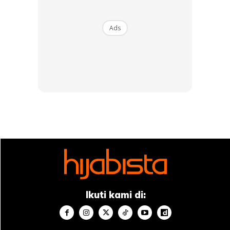
Kalau di hostel:
Pagi: minum teh hijau + air kosong + jacob yang ada
grain/ roti wholemeal/ instant oat
Ads
Tengahari: buah/roti (sebab tak sempat kejar nak masuk
kelas)
Petang merangkap malam:
roti+sayur+protein+buah+yogurt
**air yang cukup
**susu yang saya ambil : omega/ susu skim
Ni rutin normal saya. Sebelum pkp dan puasa.
** sampingan.
Ikuti kami di: