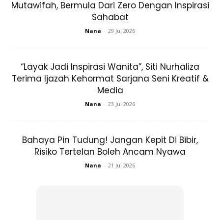
Mutawifah, Bermula Dari Zero Dengan Inspirasi
saya makan sup sayur tadi atau buah + yogurt
Sahabat
** Air saya ambil 4.6liter (1liter untuk 25kg berat badan)
Nana
-
29 Jul 2026
ini paling penting sebab memang kenyang
** wajib ada buah untuk emergency time (saya tak ambik
sangat kekacang, elakkan jerawat)
“Layak Jadi Inspirasi Wanita”, Siti Nurhaliza
Terima Ijazah Kehormat Sarjana Seni Kreatif &
Media
Nana
-
23 Jul 2026
Bahaya Pin Tudung! Jangan Kepit Di Bibir,
Ads
Risiko Tertelan Boleh Ancam Nyawa
Nana
-
21 Jul 2026