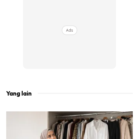
leka serta sibuk study dan main-main tak jaga
pemakanan sgt)
Berat sekarang :78kg
Berat target : 62kg
Ads
Tinggi saya :165cm
Ads
Yang lain