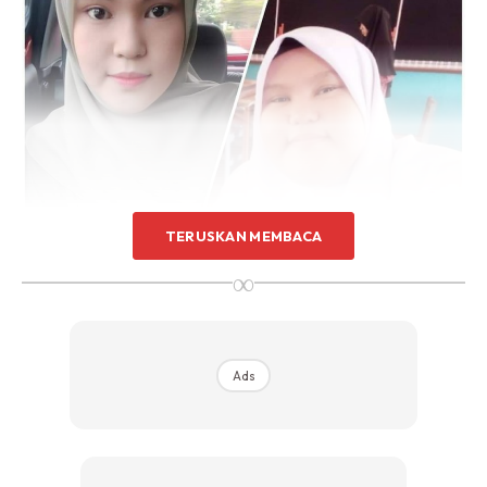
TERUSKAN MEMBACA
∞
Ads
Berat asal : 124kg
Berat 2019(tiada gambar) :88kg
Berat sebelum pkp(feb 2020) : 88kg (naik turun sebab