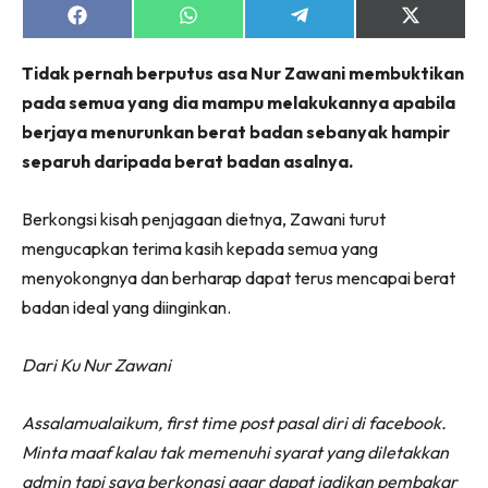
Share
Share
Share
Share
on
on
on
on
Facebook
WhatsApp
Telegram
X
Tidak pernah berputus asa Nur Zawani membuktikan
(Twitter)
pada semua yang dia mampu melakukannya apabila
berjaya menurunkan berat badan sebanyak hampir
separuh daripada berat badan asalnya.
Berkongsi kisah penjagaan dietnya, Zawani turut
mengucapkan terima kasih kepada semua yang
menyokongnya dan berharap dapat terus mencapai berat
badan ideal yang diinginkan.
Dari Ku Nur Zawani
Assalamualaikum, first time post pasal diri di facebook.
Minta maaf kalau tak memenuhi syarat yang diletakkan
admin tapi saya berkongsi agar dapat jadikan pembakar