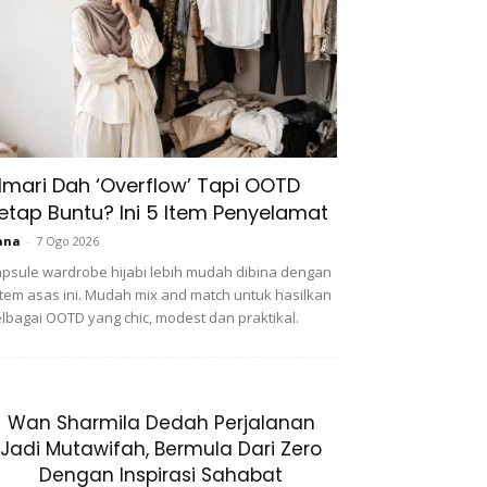
lmari Dah ‘Overflow’ Tapi OOTD
etap Buntu? Ini 5 Item Penyelamat
ana
-
7 Ogo 2026
psule wardrobe hijabi lebih mudah dibina dengan
item asas ini. Mudah mix and match untuk hasilkan
lbagai OOTD yang chic, modest dan praktikal.
Wan Sharmila Dedah Perjalanan
Jadi Mutawifah, Bermula Dari Zero
Dengan Inspirasi Sahabat