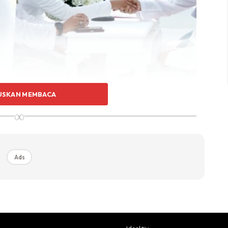
USKAN MEMBACA
telah membawa mas kahwin bernilai RM 20,000,
∞
la telah dirahsiakan.
 kedua ini, Shila memanjatkan rasa syukur apabila
Ads
ktu Menyanyi Atas Pentas, Shila Amzah Minta