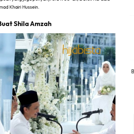
mad Khairi Hussein.
Buat Shila Amzah
B