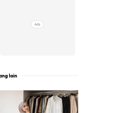
BISTA!
Ads
ang lain