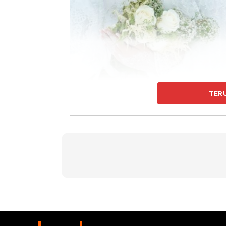
TER
Sebagai tanda cinta kepada si isteri, Ubai 
bagaimanapun hantaran yang diterima oleh Shi
Mengulas berkenaan hari bahagianya buat kali
akhirnya dia kini bergelar isteri kepada Ubai.
Artikel berkaitan:
Buang Gula-Gula Sewa
Maaf Baru Sahaja Sembuh