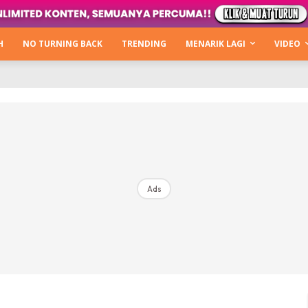
Kata Hijabista
ty Next Level
H
NO TURNING BACK
TRENDING
MENARIK LAGI
VIDEO
o Cantik
urning Back
Hijabista Show
The Hijabista Show 2022
The Hijabista Show 2021
irah2u The Power Of Giving
Ads
erita
Hub Ideaktiv