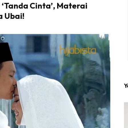
‘Tanda Cinta’, Materai
a Ubai!
l #1 on top dengan fashion muslimah terkini di HIJA
Download sekarang di
KLIK DI SEENI
Y