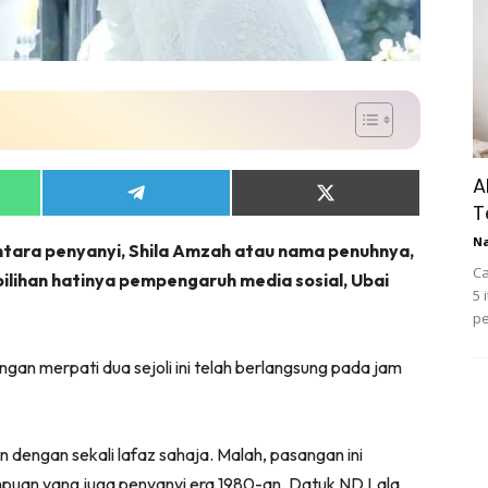
A
Share
Share
T
on
on
App
Telegram
X
N
antara penyanyi, Shila Amzah atau nama penuhnya,
(Twitter)
Ca
ilihan hatinya pempengaruh media sosial, Ubai
5 
pe
ngan merpati dua sejoli ini telah berlangsung pada jam
an dengan sekali lafaz sahaja. Malah, pasangan ini
mpuan yang juga penyanyi era 1980-an, Datuk ND Lala