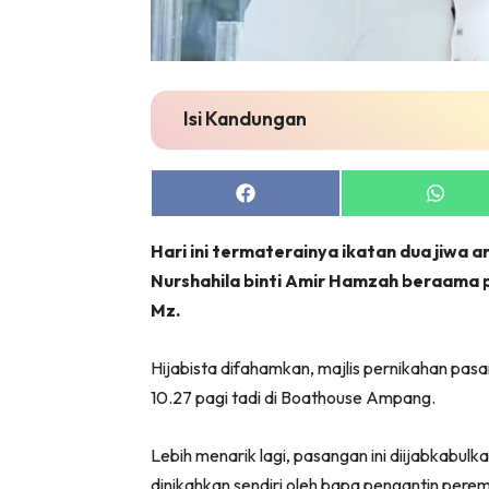
Isi Kandungan
Share
Share
on
on
Facebook
Whats
Hari ini termaterainya ikatan dua jiwa 
Nurshahila binti Amir Hamzah beraama p
Mz.
Hijabista difahamkan, majlis pernikahan pasa
10.27 pagi tadi di Boathouse Ampang.
Lebih menarik lagi, pasangan ini diijabkabulk
dinikahkan sendiri oleh bapa pengantin pere