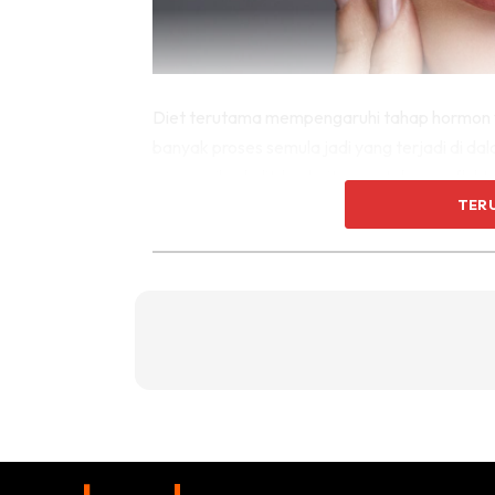
Diet terutama mempengaruhi tahap hormon 
banyak proses semula jadi yang terjadi di da
penampilan kulit, berkaitan erat dengan flukt
TER
Pengambilan makanan tertentu dan menghila
anda. Walaupun begitu, makanan terbaik berga
cara anda memilih pelembap yang berbeza dari
Senarai makanan harus dimakan 
Cara mengenali jenis kulit 
Pakar mencadangkan bermula dengan tidak 