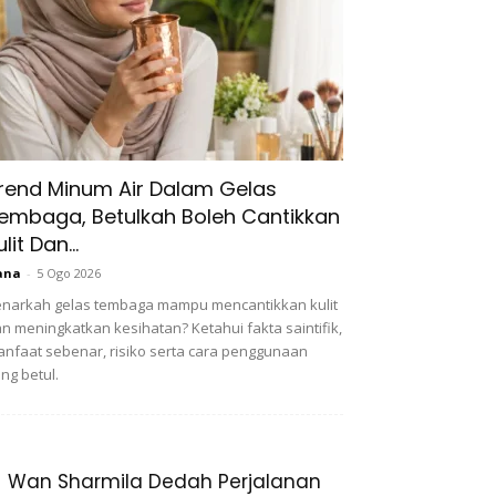
rend Minum Air Dalam Gelas
embaga, Betulkah Boleh Cantikkan
ulit Dan...
ana
-
5 Ogo 2026
narkah gelas tembaga mampu mencantikkan kulit
n meningkatkan kesihatan? Ketahui fakta saintifik,
nfaat sebenar, risiko serta cara penggunaan
ng betul.
Wan Sharmila Dedah Perjalanan