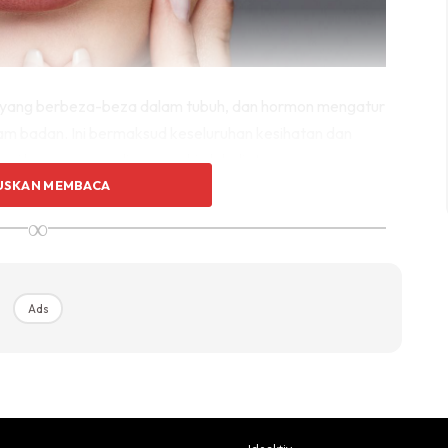
yang berbeza-beza dalam tubuh, dan hormon mengatur
lam badan. Ini bermaksud keseluruhan kesihatan dan
uasi hormon yang dipengaruhi oleh diet.
USKAN MEMBACA
ngkan yang lain dapat membantu memperbaiki kulit
∞
ntung pada jenis kulit anda. Strategi ini serupa dengan
pada dengan jenis kulit yang lain.
Ads
berdasarkan jenis kulit anda.
anda
menggunakan produk selepas membersihkan kulit anda