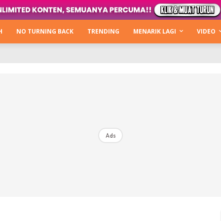
Kata Hijabista
ty Next Level
H
NO TURNING BACK
TRENDING
MENARIK LAGI
VIDEO
o Cantik
urning Back
Hijabista Show
The Hijabista Show 2022
The Hijabista Show 2021
irah2u The Power Of Giving
Ads
erita
Hub Ideaktiv