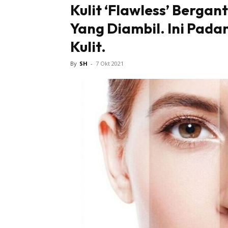
Kulit ‘Flawless’ Berga
Yang Diambil. Ini Pad
Tampi
Kulit.
By
SH
-
7 Okt 2021