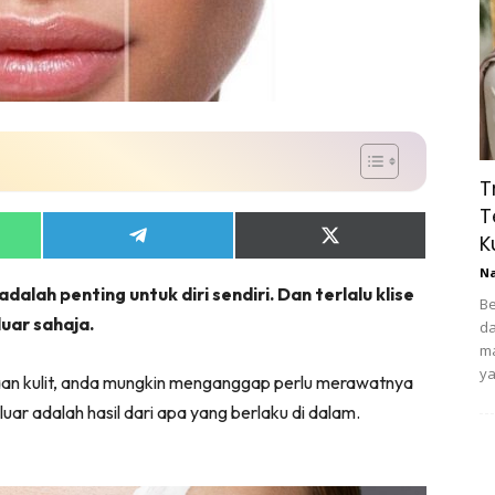
T
T
K
Share
Share
on
on
N
App
Telegram
X
dalah penting untuk diri sendiri. Dan terlalu klise
(Twitter)
Be
uar sahaja.
da
ma
ya
aan kulit, anda mungkin menganggap perlu merawatnya
 luar adalah hasil dari apa yang berlaku di dalam.