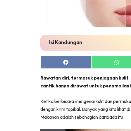
Isi Kandungan
Share
Share
on
on
Facebook
Whats
Rawatan diri, termasuk penjagaan kulit, a
cantik hanya dirawat untuk penampilan l
Ketika berbicara mengenai kulit dan permuk
dengan krim topikal. Banyak yang kita lihat di
Makanan adalah sebahagian daripada itu.