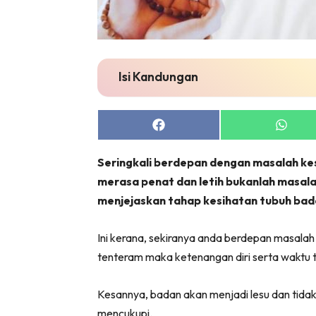
Isi Kandungan
Share
Share
on
on
Facebook
Whats
Seringkali berdepan dengan masalah kes
merasa penat dan letih bukanlah masala
menjejaskan tahap kesihatan tubuh bad
Ini kerana, sekiranya anda berdepan masalah s
tenteram maka ketenangan diri serta waktu ti
Kesannya, badan akan menjadi lesu dan tida
mencukupi.