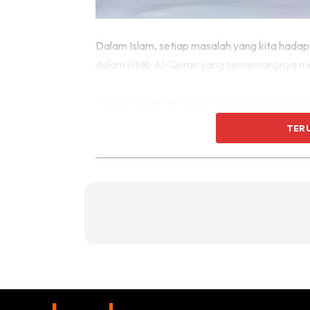
Dalam Islam, setiap masalah yang kita hadap
dalam kitab Al-Quran yang sememangnya menj
Ada satu doa yang ingin Hijabista kongsikan
tidur, seperti saranan Rasulullah S.A.W.
TER