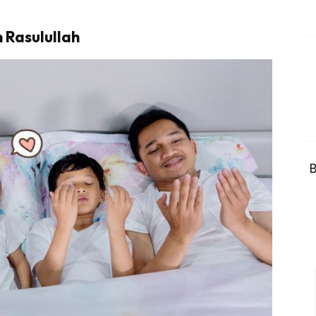
 Rasulullah
B