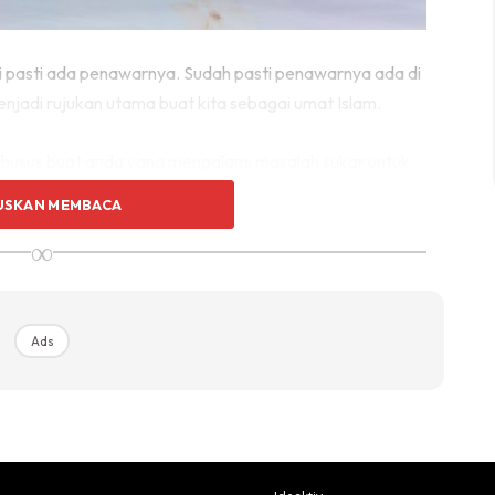
i pasti ada penawarnya. Sudah pasti penawarnya ada di
adi rujukan utama buat kita sebagai umat Islam.
 khusus buat anda yang mengalami masalah sukar untuk
USKAN MEMBACA
∞
Ads
Ads