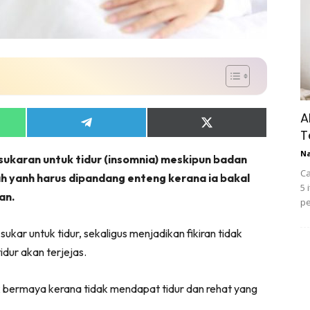
A
Share
Share
T
on
on
App
Telegram
X
N
ukaran untuk tidur (insomnia) meskipun badan
(Twitter)
Ca
h yanh harus dipandang enteng kerana ia bakal
5 
an.
pe
ukar untuk tidur, sekaligus menjadikan fikiran tidak
dur akan terjejas.
k bermaya kerana tidak mendapat tidur dan rehat yang