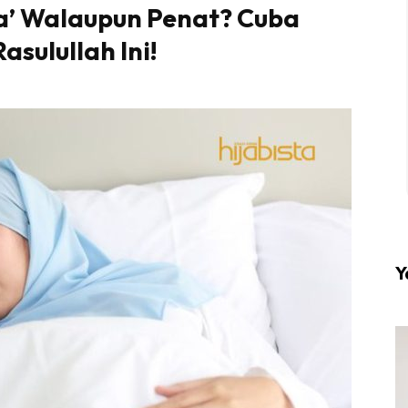
a’ Walaupun Penat? Cuba
sulullah Ini!
l #1 on top dengan fashion muslimah terkini di HIJA
Download sekarang di
KLIK DI SEENI
Y