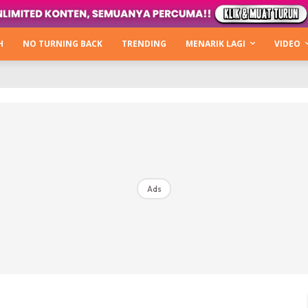
Kata Hijabista
ty Next Level
H
NO TURNING BACK
TRENDING
MENARIK LAGI
VIDEO
o Cantik
urning Back
Hijabista Show
The Hijabista Show 2022
The Hijabista Show 2021
irah2u The Power Of Giving
Ads
erita
Hub Ideaktiv