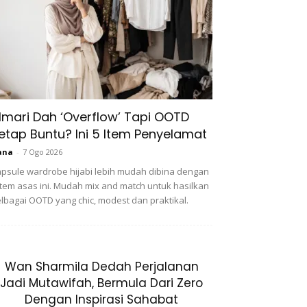
lmari Dah ‘Overflow’ Tapi OOTD
etap Buntu? Ini 5 Item Penyelamat
ana
-
7 Ogo 2026
psule wardrobe hijabi lebih mudah dibina dengan
item asas ini. Mudah mix and match untuk hasilkan
lbagai OOTD yang chic, modest dan praktikal.
Wan Sharmila Dedah Perjalanan
Jadi Mutawifah, Bermula Dari Zero
Dengan Inspirasi Sahabat