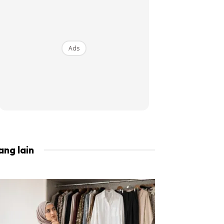
BISTA!
Ads
ang lain