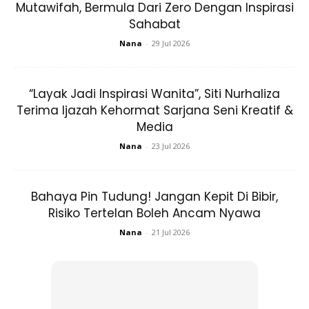
Mutawifah, Bermula Dari Zero Dengan Inspirasi
Sahabat
Nana
-
29 Jul 2026
Jabatan Wakaf, Zakat dan Haji (JAKIM) turut
menyediakan infografik rujukan kadar fidyah terkini. Namun
“Layak Jadi Inspirasi Wanita”, Siti Nurhaliza
begitu, umat Islam disarankan untuk merujuk portal rasmi
Terima Ijazah Kehormat Sarjana Seni Kreatif &
Media
negeri masing-masing bagi mendapatkan kadar paling
tepat dan sah sebelum membuat bayaran.
Nana
-
23 Jul 2026
Cara Kira Fidyah Yang Betul
Bahaya Pin Tudung! Jangan Kepit Di Bibir,
Risiko Tertelan Boleh Ancam Nyawa
Pengiraan fidyah sebenarnya tidak rumit jika difahami
Nana
-
21 Jul 2026
dengan betul. Ia dikira berdasarkan harga secupak beras
mengikut kadar yang ditetapkan oleh pihak berkuasa
agama negeri.