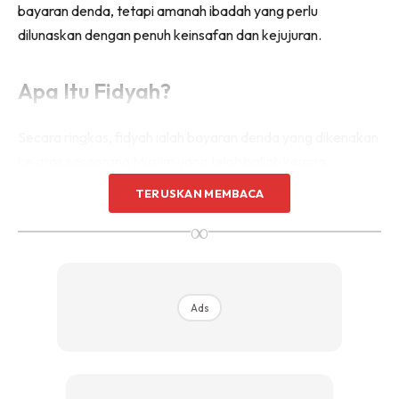
bayaran denda, tetapi amanah ibadah yang perlu
dilunaskan dengan penuh keinsafan dan kejujuran.
Apa Itu Fidyah?
Secara ringkas, fidyah ialah bayaran denda yang dikenakan
ke atas seseorang Muslim yang telah baligh kerana
meninggalkan puasa Ramadan atas sebab-sebab tertentu
TERUSKAN MEMBACA
atau melengah-lengahkan puasa ganti (qada) tanpa alasan
∞
syarie.
Fidyah wajib ditunaikan dalam situasi berikut:
Ads
Tidak mampu berpuasa kerana uzur berpanjangan
seperti sakit kronik atau usia lanjut
Meninggalkan puasa Ramadan dan tidak