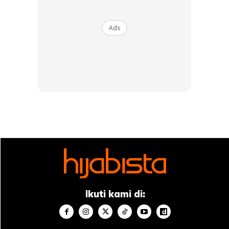
Formula asas pengiraan fidyah:
Ads
Bilangan Hari Tidak Berpuasa × Kadar
Fidyah Negeri = Jumlah Fidyah Perlu
Dibayar
Contoh Kiraan Fidyah
Sebagai contoh, di Wilayah Persekutuan, nilai satu cupak
beras (¼ gantang Baghdad) bersamaan kira-kira 567.5
gram dan dinilai sebanyak RM4.00.
Ikuti kami di:
Jika seseorang meninggalkan puasa selama 3 hari dan tidak
menggantikannya sehingga 3 kali Ramadan, maka