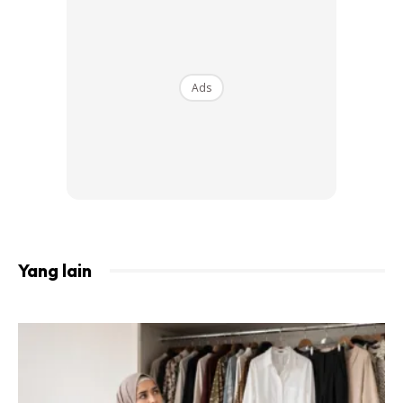
menggantikannya sehingga masuk Ramadan berikutnya
Sengaja melengah-lengahkan qada puasa tanpa sebab
yang dibenarkan syarak
Ads
Bayaran fidyah ini wajib disalurkan kepada golongan fakir
dan miskin, selaras dengan tujuan asal fidyah sebagai
bantuan makanan kepada mereka yang memerlukan.
Yang lain