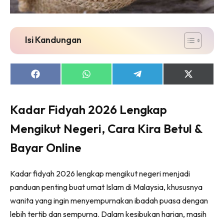
Isi Kandungan
Share
Share
Share
Share
on
on
on
on
Facebook
WhatsApp
Telegram
X
(Twitter)
Kadar Fidyah 2026 Lengkap
Mengikut Negeri, Cara Kira Betul &
Bayar Online
Kadar fidyah 2026 lengkap mengikut negeri menjadi
panduan penting buat umat Islam di Malaysia, khususnya
wanita yang ingin menyempurnakan ibadah puasa dengan
lebih tertib dan sempurna. Dalam kesibukan harian, masih