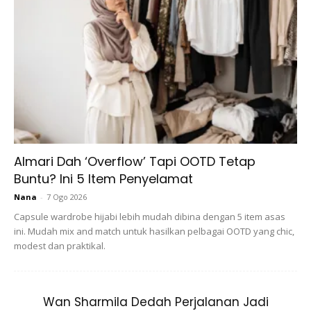
Kadar Fidyah 2026 Mengikut Negeri
Kadar fidyah 2026 adalah berbeza mengikut negeri kerana
ia ditentukan berdasarkan harga beras semasa di negeri
masing-masing. Setiap Majlis Agama Islam Negeri
menetapkan kadar fidyah berdasarkan nilai secupak beras
(¼ gantang Baghdad) yang menjadi makanan asasi
penduduk setempat.
Almari Dah ‘Overflow’ Tapi OOTD Tetap
Buntu? Ini 5 Item Penyelamat
Nana
-
7 Ogo 2026
Capsule wardrobe hijabi lebih mudah dibina dengan 5 item asas
ini. Mudah mix and match untuk hasilkan pelbagai OOTD yang chic,
modest dan praktikal.
Ads
Wan Sharmila Dedah Perjalanan Jadi