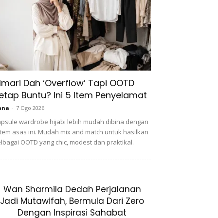
lmari Dah ‘Overflow’ Tapi OOTD
etap Buntu? Ini 5 Item Penyelamat
ana
-
7 Ogo 2026
psule wardrobe hijabi lebih mudah dibina dengan
item asas ini. Mudah mix and match untuk hasilkan
lbagai OOTD yang chic, modest dan praktikal.
Wan Sharmila Dedah Perjalanan
Jadi Mutawifah, Bermula Dari Zero
Dengan Inspirasi Sahabat