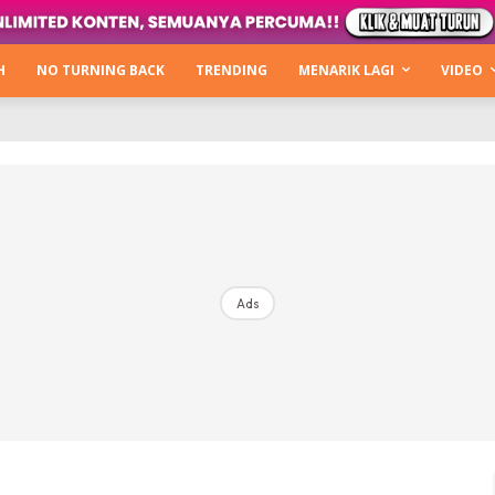
Kata Hijabista
ty Next Level
H
NO TURNING BACK
TRENDING
MENARIK LAGI
VIDEO
o Cantik
urning Back
Hijabista Show
The Hijabista Show 2022
The Hijabista Show 2021
irah2u The Power Of Giving
Ads
erita
Hub Ideaktiv