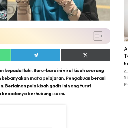
A
T
Share
Share
on
on
N
App
Telegram
X
n kepada Ilahi. Baru-baru ini viral kisah seorang
(Twitter)
Ca
5 
m kebanyakan mata pelajaran. Pengakuan berani
pe
 Berlainan pula kisah gadis ini yang turut
 kepadanya berhubung isu ini.