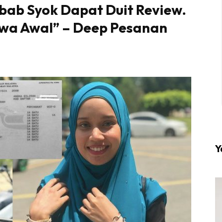
bab Syok Dapat Duit Review.
wa Awal” – Deep Pesanan
l #1 on top dengan fashion muslimah terkini di HIJA
Download sekarang di
KLIK DI SEENI
Y