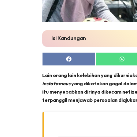
Isi Kandungan
Share
Share
on
on
Facebook
Whats
Lain orang lain kelebihan yang dikurniaka
instafamous
yang dikatakan gagal dala
itu menyebabkan dirinya dikecam netizen.
terpanggil menjawab persoalan diajukan