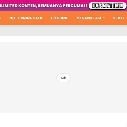
Kata Hijabista
ty Next Level
H
NO TURNING BACK
TRENDING
MENARIK LAGI
VIDEO
o Cantik
urning Back
Hijabista Show
The Hijabista Show 2022
The Hijabista Show 2021
irah2u The Power Of Giving
Ads
erita
Hub Ideaktiv