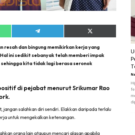
Share
Share
on
on
App
Telegram
X
an resah dan bingung memikirkan kerja yang
(Twitter)
U
al ini sedikit sebanyak telah memberi impak
P
sehingga kita tidak lagi berasa seronok
T
N
Hi
 positif di pejabat menurut Srikumar Rao
fe
ork.
me
di
, jangan salahkan diri sendiri. Elakkan daripada terlalu
erja untuk mengekalkan ketenangan.
hkan orang lain ataupun mencari alasan apabila