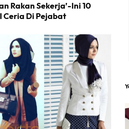
n Rakan Sekerja’-Ini 10
l Ceria Di Pejabat
l #1 on top dengan fashion muslimah terkini di HIJA
Download sekarang di
KLIK DI SEENI
Y