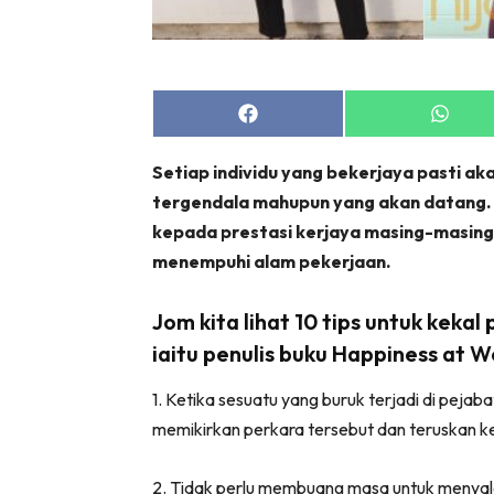
Share
Share
on
on
Facebook
Whats
Setiap individu yang bekerjaya pasti ak
tergendala mahupun yang akan datang. H
kepada prestasi kerjaya masing-masing 
menempuhi alam pekerjaan.
Jom kita lihat 10 tips untuk kekal
iaitu penulis buku Happiness at W
1. Ketika sesuatu yang buruk terjadi di pejabat
memikirkan perkara tersebut dan teruskan k
2. Tidak perlu membuang masa untuk menyala