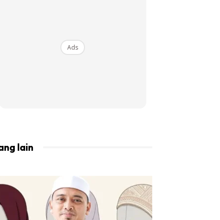
BISTA!
Ads
ang lain