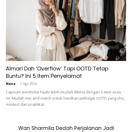
Ads
Lepas Bergelar Ibu, Emma Makin
Almari Dah ‘Overflow’ Tapi OOTD Tetap
Pandai Kawal Emosi Dan Kecantikan
Buntu? Ini 5 Item Penyelamat
Nana
-
7 Ogo 2026
Capsule wardrobe hijabi lebih mudah dibina dengan 5 item asas
ini. Mudah mix and match untuk hasilkan pelbagai OOTD yang chic,
modest dan praktikal.
Wan Sharmila Dedah Perjalanan Jadi