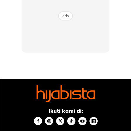
Ads
SHOPEE MY
SHOPEE MY
CENDAWAN RANGUP BY
[500g – 1kg] Frozen Halal
HERO CHEF
Dimsum / Dimsum Sejuk
B...
RM14.6
RM24
RM14.6
RM49
Buy Now
Buy Now
Ikuti kami di:
1
/
5
❮
❯