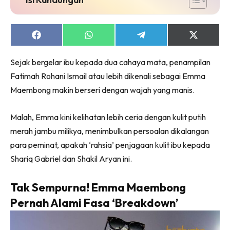
Share
Share
Share
Share
on
on
on
on
Facebook
WhatsApp
Telegram
X
Sejak bergelar ibu kepada dua cahaya mata, penampilan
(Twitter)
Fatimah Rohani Ismail atau lebih dikenali sebagai Emma
Maembong makin berseri dengan wajah yang manis.
Malah, Emma kini kelihatan lebih ceria dengan kulit putih
merah jambu milikya, menimbulkan persoalan dikalangan
para peminat, apakah ‘rahsia’ penjagaan kulit ibu kepada
Shariq Gabriel dan Shakil Aryan ini.
Tak Sempurna! Emma Maembong
Pernah Alami Fasa ‘Breakdown’