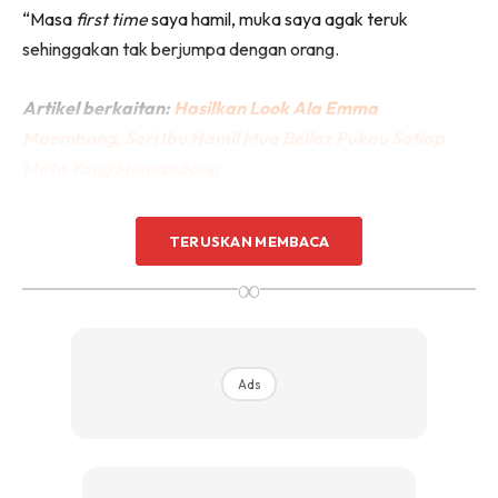
“Masa
first time
saya hamil, muka saya agak teruk
sehinggakan tak berjumpa dengan orang.
Artikel berkaitan:
Hasilkan Look Ala Emma
Maembong, Seri Ibu Hamil Mua Bellaz Pukau Setiap
Mata Yang Memandang
TERUSKAN MEMBACA
∞
Ads
Ads