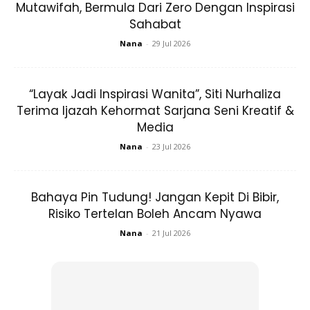
Mutawifah, Bermula Dari Zero Dengan Inspirasi
Sahabat
Nana
-
29 Jul 2026
“Bila dah hamil kali kedua saya semakin matang tak mudah
melatah, saya dah pandai jaga emosi. Tengok sahaja muka
“Layak Jadi Inspirasi Wanita”, Siti Nurhaliza
naik jerawat, saya pakai
face mask
er atau
skincare,
jaga
Terima Ijazah Kehormat Sarjana Seni Kreatif &
sebelum makin teruk,
Media
Nana
-
23 Jul 2026
“Mengandung memang akan berbadan besar, lihat pula
ramai kakak-kakak saya jaga badan jadi saya ikut cara
Bahaya Pin Tudung! Jangan Kepit Di Bibir,
mereka untuk penjagaan badan,
Risiko Tertelan Boleh Ancam Nyawa
“InsyaAllah lepas bersalin saya akan cuba untuk kecilkan
Nana
-
21 Jul 2026
semula badan tapi bukan untuk suami atau orang, malah
lebih demi diri sendiri dan kesihatan.” katanya lagi.
Anda mungkin berminat dengan