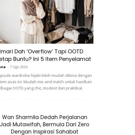
lmari Dah ‘Overflow’ Tapi OOTD
etap Buntu? Ini 5 Item Penyelamat
ana
-
7 Ogo 2026
psule wardrobe hijabi lebih mudah dibina dengan
item asas ini. Mudah mix and match untuk hasilkan
lbagai OOTD yang chic, modest dan praktikal.
Wan Sharmila Dedah Perjalanan
Jadi Mutawifah, Bermula Dari Zero
Dengan Inspirasi Sahabat