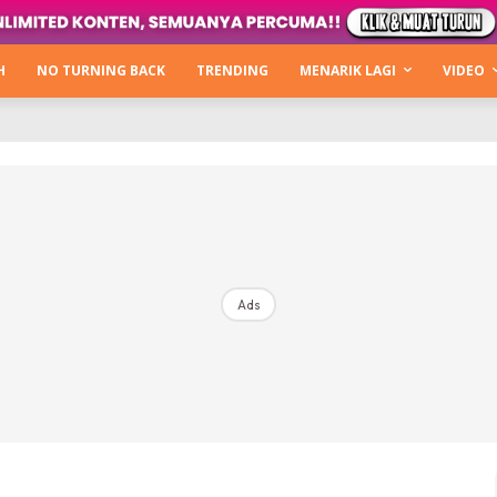
Kata Hijabista
ty Next Level
H
NO TURNING BACK
TRENDING
MENARIK LAGI
VIDEO
o Cantik
urning Back
Hijabista Show
The Hijabista Show 2022
The Hijabista Show 2021
irah2u The Power Of Giving
Ads
erita
Hub Ideaktiv