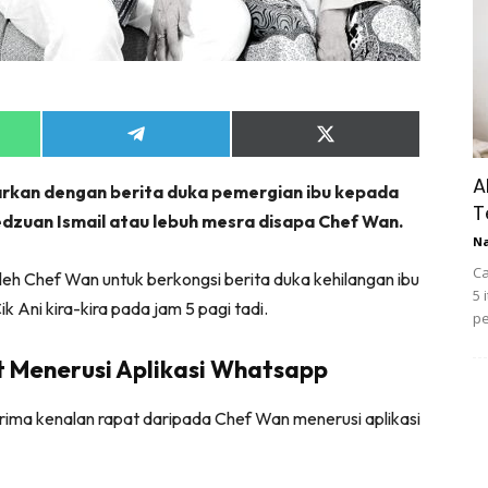
Share
Share
on
on
App
Telegram
X
A
parkan dengan berita duka pemergian ibu kepada
(Twitter)
T
edzuan Ismail atau lebuh mesra disapa Chef Wan.
N
Ca
eh Chef Wan untuk berkongsi berita duka kehilangan ibu
5 
Cik Ani kira-kira pada jam 5 pagi tadi.
pe
t Menerusi Aplikasi Whatsapp
rima kenalan rapat daripada Chef Wan menerusi aplikasi