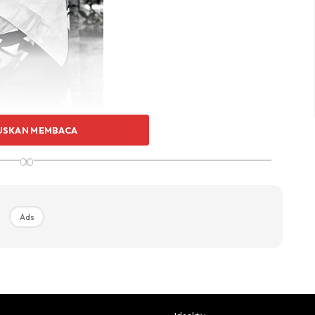
USKAN MEMBACA
∞
l 5 pagi tadi,” katanya.
Ads
khirnya, setelah 10 hari dimasukkan ke Hospital
 tahun.