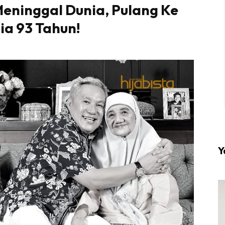
 Meninggal Dunia, Pulang Ke
ia 93 Tahun!
l #1 on top dengan fashion muslimah terkini di HIJA
Download sekarang di
KLIK DI SEENI
Y