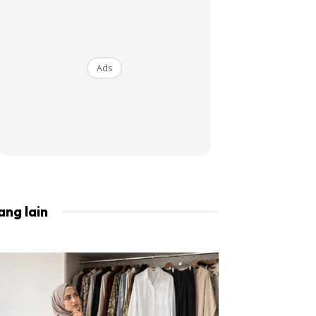
BISTA!
Ads
ang lain