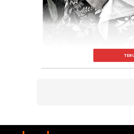
TER
“Ibu sudah meninggal dunia, pada puku
Allahyarham telah menghembuskan nafas tera
Gleneagles, Ampang, Kuala Lumpur di usia 93