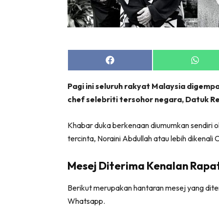
Share
Share
on
on
Facebook
Whats
Pagi ini seluruh rakyat Malaysia digem
chef selebriti tersohor negara, Datuk R
Khabar duka berkenaan diumumkan sendiri ol
tercinta, Noraini Abdullah atau lebih dikenali 
Mesej Diterima Kenalan Rapa
Berikut merupakan hantaran mesej yang dite
Whatsapp.