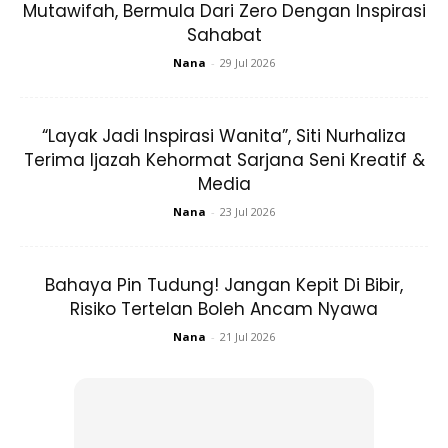
Mutawifah, Bermula Dari Zero Dengan Inspirasi
bertahan hingga ke hari ini, Meera mendedahkan hanya
Sahabat
satu tips yang diamalkan dirinya bersama suami.
Nana
-
29 Jul 2026
“Tapi apa yang Meera boleh katakan menurut sudut
pandang Mira, apa yang membuatkan
my marriage life
still
“Layak Jadi Inspirasi Wanita”, Siti Nurhaliza
bertahan sampai sekarang.
Terima Ijazah Kehormat Sarjana Seni Kreatif &
Media
Nana
-
23 Jul 2026
Bahaya Pin Tudung! Jangan Kepit Di Bibir,
Risiko Tertelan Boleh Ancam Nyawa
Ads
Nana
-
21 Jul 2026