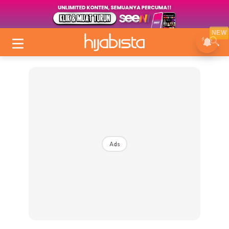
NEW
Ads