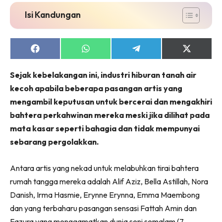
Isi Kandungan
Share
Share
Share
Share
on
on
on
on
Facebook
WhatsApp
Telegram
X
Sejak kebelakangan ini, industri hiburan tanah air
(Twitter)
kecoh apabila beberapa pasangan artis yang
mengambil keputusan untuk bercerai dan mengakhiri
bahtera perkahwinan mereka meski jika dilihat pada
mata kasar seperti bahagia dan tidak mempunyai
sebarang pergolakkan.
Antara artis yang nekad untuk melabuhkan tirai bahtera
rumah tangga mereka adalah Alif Aziz, Bella Astillah, Nora
Danish, Irma Hasmie, Erynne Erynna, Emma Maembong
dan yang terbaharu pasangan sensasi Fattah Amin dan
Fazura yang menggamatkan dunia seni semalam (7