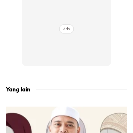
“Okay bercakap pasal masalah rumah tangga ni. Meera
rasa setiap orang setiap pasangan setiap individu diuji
dengan ujian yang berbeza-beza. Jadi Meera tak berani
Ads
nak komen lebih pasal tu,” Katanya.
Ads
Yang lain
Artikel berkaitan:
‘Terima Kasih Allah Untuk Suami