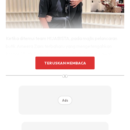
Ketika ditemui team HIJABISTA, pada majlis pelancaran
butik Ameera Zaini terbaharu yang mengetengahkan
konsep ‘Butik Cafe’ di Aeon Mall, Shah Alam di bawah
jenama Ameera Zaini. Ini respon yang diberikan Ameera
TERUSKAN MEMBACA
ketika mengulas berkaitan isu penceraian dan musibah
∞
perkahwinan yang melanda rakan artis.
Menurut Ameera, dia bukanlah orang yang layak untuk
memberi pandangan berhubung isu ini, memandangkan
Ads
bahtera perkahwinan yang dilayarinya kini masih hijau,
apabila meniti tahun kesembilan bersama suami tercinta,
Hasnoor Rozaini.