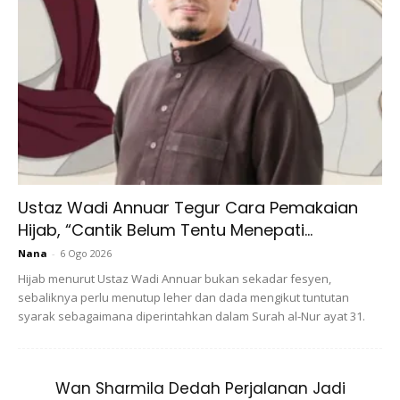
Yang Sanggup Berkaki Ayam’-Ameera Zaini Terharu
Lihat Pengorbanan Suami
Ameera Zaini Dedah Kunci
‘Kebahagiaan’ Dalam Perkahwinan
Ustaz Wadi Annuar Tegur Cara Pemakaian
Hijab, “Cantik Belum Tentu Menepati...
Nana
-
6 Ogo 2026
Hijab menurut Ustaz Wadi Annuar bukan sekadar fesyen,
sebaliknya perlu menutup leher dan dada mengikut tuntutan
syarak sebagaimana diperintahkan dalam Surah al-Nur ayat 31.
Bagaimanapun, ketika ditanya bagaimanakah dia
Wan Sharmila Dedah Perjalanan Jadi
mengemudi bahtera rumahtangga yang dimiliki agar kekal