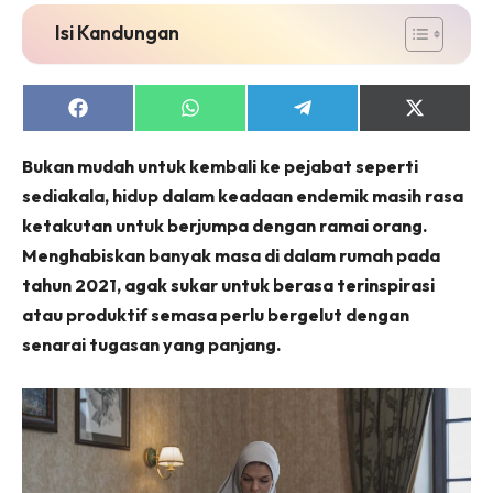
Isi Kandungan
Share
Share
Share
Share
on
on
on
on
Facebook
WhatsApp
Telegram
X
Bukan mudah untuk kembali ke pejabat seperti
(Twitter)
sediakala, hidup dalam keadaan endemik masih rasa
ketakutan untuk berjumpa dengan ramai orang.
Menghabiskan banyak masa di dalam rumah pada
tahun 2021, agak sukar untuk berasa terinspirasi
atau produktif semasa perlu bergelut dengan
senarai tugasan yang panjang.