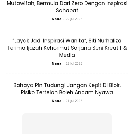
Mutawifah, Bermula Dari Zero Dengan Inspirasi
Sahabat
Nana
-
29 Jul 2026
“Layak Jadi Inspirasi Wanita”, Siti Nurhaliza
Terima Ijazah Kehormat Sarjana Seni Kreatif &
Media
Nana
-
23 Jul 2026
Address:
Shoplot 7-6 Vista Kiara Condo, 7, Jln Kiara 3,
Mont Kiara
Bahaya Pin Tudung! Jangan Kepit Di Bibir,
Bean Brothers, PJ & KL
Risiko Tertelan Boleh Ancam Nyawa
Nana
-
21 Jul 2026