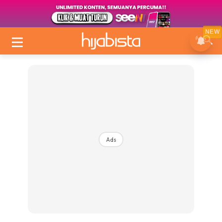
NEW
Ads