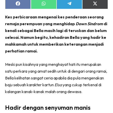
Share
Share
Share
Share
on
on
on
on
Facebook
WhatsApp
Telegram
X
Kes perbicaraan mengenai kes penderaan seorang
(Twitter)
remaja perempuan yang menghidap
Down Sindrom
di
kenali sebagai Bella masih lagi di teruskan dan belum
selesai. Namun begitu, kehadiran Bella yang hadir ke
mahkamah untuk memberikan keterangan menjadi
perhatian ramai.
Meski pun kisahnya yang menghayat hati itu merupakan
satu perkara yang amat sedih untuk di dengari orang ramai,
Bella kelihatan sangat ceria apabila dia pula mengenakan
baju sebuah karakter kartun
Elsa
yang cukup terkenal di
kalangan kanak-kanak malah orang dewasa.
Hadir dengan senyuman manis