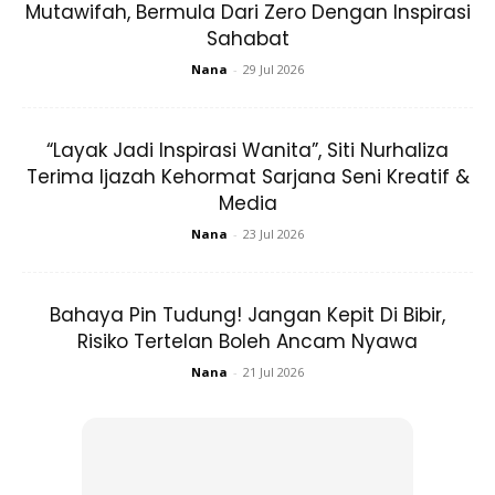
Mutawifah, Bermula Dari Zero Dengan Inspirasi
Sahabat
Nana
-
29 Jul 2026
“Layak Jadi Inspirasi Wanita”, Siti Nurhaliza
Terima Ijazah Kehormat Sarjana Seni Kreatif &
Media
Nana
-
23 Jul 2026
Meninjau ruang komen, ramai yang memberikan semangat
dan juga kata-kata yang sebak apabila mengetahui Bella
Bahaya Pin Tudung! Jangan Kepit Di Bibir,
bakal memberikan keterangan buat kes penderaannya
Risiko Tertelan Boleh Ancam Nyawa
sendiri. Meski pun dia menghidap penyakit
Down Sindrom
,
Nana
-
21 Jul 2026
ramai yang yakin akan kebolehannya untuk memberikan
keterangan lanjut mengenai kesnya.