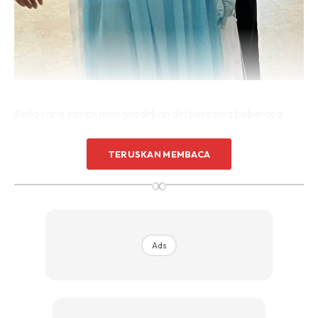
Bella yang tampil menghadirkan diri bersama beberapa
orang yang mengikutinya bersama telah menjadi perhatian
orang ramai. Dia di minta untuk hadir sebagai saksi
TERUSKAN MEMBACA
pendakwaan ke-18 dengan tujuan membantu
prosiding
∞
bagi memberikan keterangan mengenai kes penderaan
yang di alaminya.
Ads
Ketibaan Bella di Kompleks Mahkamah Kuala Lumpur kira-
kira jam 9 pagi itu telah menambat ramai hati rakyat
Malaysia apabila melihatnya masih kekal tersenyum dan
tampak lebih gembira berbanding apa yang kita di lihatkan