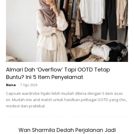
Ads
Almari Dah ‘Overflow’ Tapi OOTD Tetap
Buntu? Ini 5 Item Penyelamat
Nana
-
7 Ogo 2026
Capsule wardrobe hijabi lebih mudah dibina dengan 5 item asas
ini. Mudah mix and match untuk hasilkan pelbagai OOTD yang chic,
modest dan praktikal.
Wan Sharmila Dedah Perjalanan Jadi