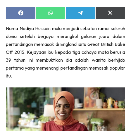
Share
Share
Share
Share
on
on
on
on
Facebook
WhatsApp
Telegram
X
Nama Nadiya Hussain mula menjadi sebutan ramai seluruh
(Twitter)
dunia setelah berjaya merangkul gelaran juara dalam
pertandingan memasak di England iaitu Great British Bake
Off 2015. Kejayaan ibu kepada tiga cahaya mata berusia
39 tahun ini membuktikan dia adalah wanita berhijab
pertama yang memenangi pertandingan memasak popular
itu.