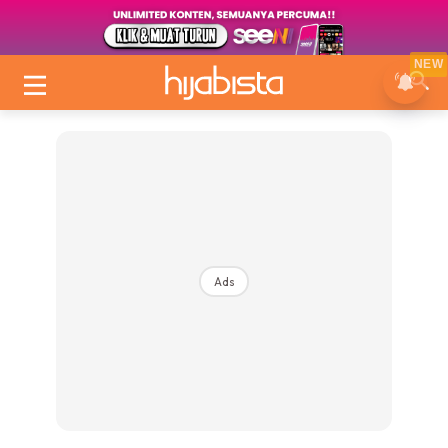
NEW
Ads