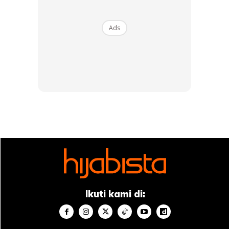
Ads
View this post on Instagram
A Post Shared By Nadiya (@nadiyajhussain)
Ikuti kami di:
Kemenangan wanita kelahiran Bangladesh ini bukan hanya
berjaya meningkatkan keyakinan diri bahkan banyak