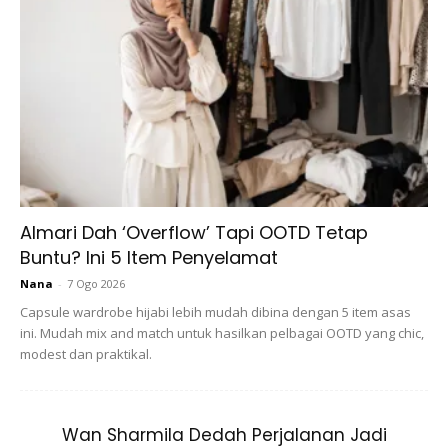
Kredit Foto:
nadiyajhussain
“Saya masih ingat sebelum sertai Bake Off saya mungkin
orang yang paling takut di dunia. Saya tidak berani menaiki
pengangkutan awam, tidak tahu bagaimana untuk menaiki
kereta api.
Almari Dah ‘Overflow’ Tapi OOTD Tetap
Buntu? Ini 5 Item Penyelamat
Nana
-
7 Ogo 2026
Capsule wardrobe hijabi lebih mudah dibina dengan 5 item asas
ini. Mudah mix and match untuk hasilkan pelbagai OOTD yang chic,
Ads
modest dan praktikal.
Wan Sharmila Dedah Perjalanan Jadi