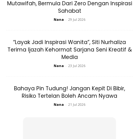
Mutawifah, Bermula Dari Zero Dengan Inspirasi
Sahabat
“Kini saya faham kenapa suami sangat menggalakkan saya
Nana
-
29 Jul 2026
untuk menyertai Great British Bake Off 2015. Untuk
menaikkan keyakinan diri saya,” kata Nadiya ketika ditemu
“Layak Jadi Inspirasi Wanita”, Siti Nurhaliza
bual Radio Times.
Terima Ijazah Kehormat Sarjana Seni Kreatif &
Media
Nana
-
23 Jul 2026
Bahaya Pin Tudung! Jangan Kepit Di Bibir,
Risiko Tertelan Boleh Ancam Nyawa
Nana
-
21 Jul 2026