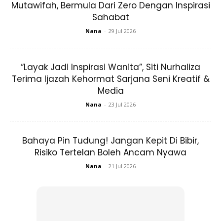
Mutawifah, Bermula Dari Zero Dengan Inspirasi
Sahabat
Buah sitrus seperti lemon terkenal dengan sifat pencerahan
Nana
-
29 Jul 2026
kulit. Apabila digabungkan dengan madu, lemon bukan
sahaja dapat mencerahkan bibir tetapi juga membantu
“Layak Jadi Inspirasi Wanita”, Siti Nurhaliza
melembutkannya.
Terima Ijazah Kehormat Sarjana Seni Kreatif &
Media
BELI DI SINI:
LAZADA
Nana
-
23 Jul 2026
Apa yang boleh anda lakukan:
Ambil satu sudu teh
setiap jus lemon dan madu. Gaul rata dan sapukan pada
Bahaya Pin Tudung! Jangan Kepit Di Bibir,
bibir. Biarkan selama 15-20 minit dan bilas dengan air.
Risiko Tertelan Boleh Ancam Nyawa
Lakukan ini sekali sehari.
Nana
-
21 Jul 2026
Nota:
Jus lemon boleh menyebabkan rasa pedih pada kulit
anda. Sila lakukan ujian tampalan sebelum mencuba bahan
ini.