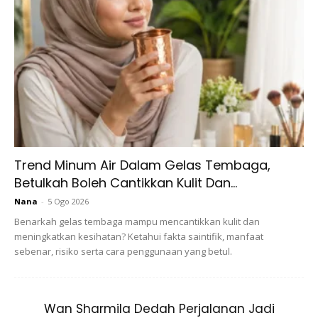
lebih gelap, yang biasanya berlaku dengan dehidrasi kulit.
BELI DI SINI:
LAZADA
Apa yang boleh anda lakukan:
Ambil sedikit minyak
kelapa dara pada jari telunjuk anda dan sapukan pada bibir.
Biarkan ia kering. Anda boleh melakukan ini 1-2 kali sehari.
2. Lemon dan madu
Trend Minum Air Dalam Gelas Tembaga,
Betulkah Boleh Cantikkan Kulit Dan...
Nana
-
5 Ogo 2026
Benarkah gelas tembaga mampu mencantikkan kulit dan
meningkatkan kesihatan? Ketahui fakta saintifik, manfaat
sebenar, risiko serta cara penggunaan yang betul.
Wan Sharmila Dedah Perjalanan Jadi