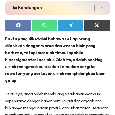
Isi Kandungan
Share
Share
Share
Share
on
on
on
on
Facebook
WhatsApp
Telegram
X
Fakta yang diketahui bahawa setiap orang
(Twitter)
dilahirkan dengan warna dan warna bibir yang
berbeza, tetapi masalah timbul apabila
hiperpigmentasi berlaku. Oleh itu, adalah penting
untuk mengenali punca dan kemudian pergi ke
rawatan yang berkesan untuk menghilangkan bibir
gelap.
Selalunya, anda boleh membuang perubahan warna ini
sepenuhnya dengan bahan semula jadi dan organik dan
bukannya menggunakan produk atau ubat tiruan. Teruskan
membaca untuk mengetahui cara anda boleh mencerahkan