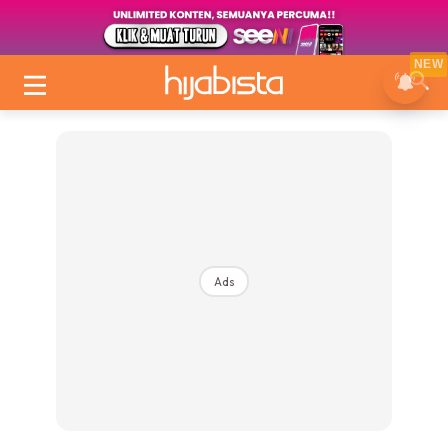
NEW
Ads