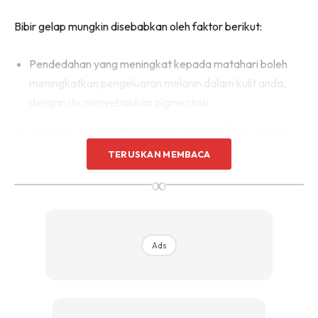
Bibir gelap mungkin disebabkan oleh faktor berikut:
Pendedahan yang meningkat kepada matahari boleh
meningkatkan pengeluaran melanin dalam kulit anda,
dengan itu menyebabkan pigmentasi.
Merokok yang berlebihan boleh menyebabkan sejenis
pigmentasi yang dikenali sebagai melanosis perokok.
TERUSKAN MEMBACA
Tindak balas alahan terhadap produk tertentu seperti
∞
ubat gigi, gincu dan lain-lain, juga boleh menyebabkan
hiperpigmentasi pada bibir anda.
Terapi perubatan untuk keadaan, seperti sindrom
Ads
Laugier-Hunziker dan sindrom Peutz-Jeghers dan
pigmentasi selepas trauma boleh menjejaskan bibir
anda dan menyebabkan bibir kelihatan gelap.