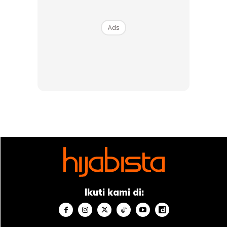
Ads
Ads
3. Aloe Vera
Ikuti kami di: