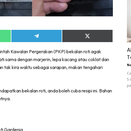
Share
Share
on
on
App
Telegram
X
A
intah Kawalan Pergerakan (PKP) bekalan roti agak
(Twitter)
T
ati sama dengan marjerin, lepa kacang atau coklat dan
N
an tak kira waktu sebagai sarapan, makan tengahari
Ca
5 
pe
dapatkan bekalan roti, anda boleh cuba resipi ini. Bahan
tnya.
oti Gardenia