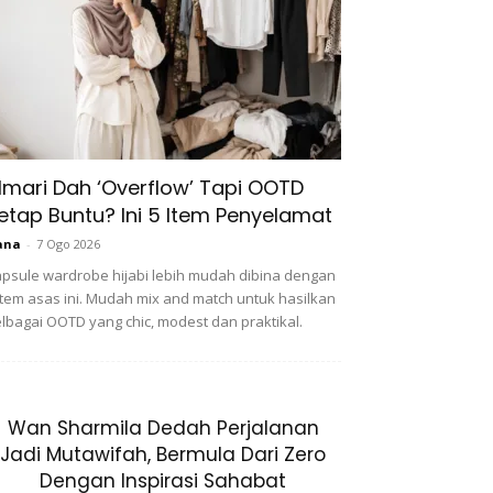
lmari Dah ‘Overflow’ Tapi OOTD
etap Buntu? Ini 5 Item Penyelamat
ana
-
7 Ogo 2026
psule wardrobe hijabi lebih mudah dibina dengan
item asas ini. Mudah mix and match untuk hasilkan
lbagai OOTD yang chic, modest dan praktikal.
Wan Sharmila Dedah Perjalanan
Jadi Mutawifah, Bermula Dari Zero
Dengan Inspirasi Sahabat