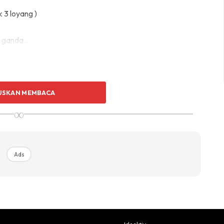
 3 loyang )
 ganda..
USKAN MEMBACA
∞
Ads
Ads
.