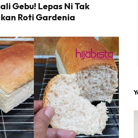
ali Gebu! Lepas Ni Tak
an Roti Gardenia
l #1 on top dengan fashion muslimah terkini di HIJA
Download sekarang di
KLIK DI SEENI
Y