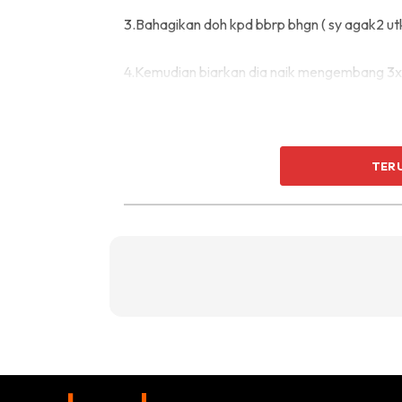
3.Bahagikan doh kpd bbrp bhgn ( sy agak2 utk
4.Kemudian biarkan dia naik mengembang 3x
TER
5.Kemudian baru bakar sampai golden brown