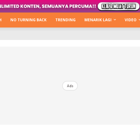
Kata Hijabista
ty Next Level
H
NO TURNING BACK
TRENDING
MENARIK LAGI
VIDEO
o Cantik
urning Back
Hijabista Show
The Hijabista Show 2022
The Hijabista Show 2021
irah2u The Power Of Giving
Ads
erita
Hub Ideaktiv