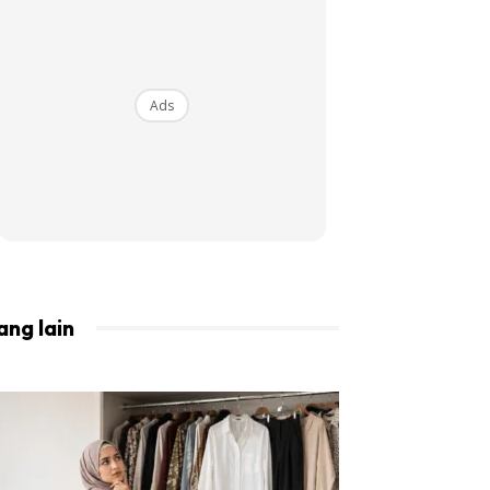
BISTA!
Ads
ang lain