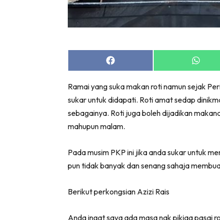
Share
Share
on
on
Facebook
Whats
Ramai yang suka makan roti namun sejak Per
sukar untuk didapati. Roti amat sedap dinikm
sebagainya. Roti juga boleh dijadikan makan
mahupun malam.
Pada musim PKP ini jika anda sukar untuk men
pun tidak banyak dan senang sahaja membua
Berikut perkongsian Azizi Rais
Anda ingat saya ada masa nak pikiaq pasai r