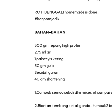
ROTI BENGGALI homemade is done..
#konpomjadik
BAHAN-BAHAN:
500 gm tepung high protin
275 ml air
1 paket yis kering
50 gm gula
Secubit garam
40 gm shortening
1.Campak semua sekali dlm mixer, uli sampai e
2.Biarkan kembang sekali ganda.. tumbuk2 bu