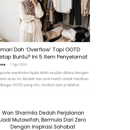
lmari Dah ‘Overflow’ Tapi OOTD
etap Buntu? Ini 5 Item Penyelamat
ana
-
7 Ogo 2026
psule wardrobe hijabi lebih mudah dibina dengan
item asas ini. Mudah mix and match untuk hasilkan
lbagai OOTD yang chic, modest dan praktikal.
Wan Sharmila Dedah Perjalanan
Jadi Mutawifah, Bermula Dari Zero
Dengan Inspirasi Sahabat