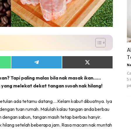
A
T
Share
Share
N
on
on
Ca
App
Telegram
X
an? Tapi paling malas bila nak masak ikan……
(Twitter)
5 
n yang melekat dekat tangan susah nak hilang!
pe
betulan ada tetamu datang….Kelam kabut dibuatnya. Iya
dengan tuan rumah. Malulah kalau tangan anda berbau
gan dengan sabun, tangan masih tetap berbau hanyir.
dak hilang setelah beberapa jam. Rasa macam nak muntah