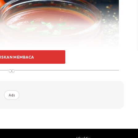
USKAN MEMBACA
∞
Ads
 tomato yang sudah masak bersama
ih dan kayu manis. Antara jenama sos tomato yang
, Nurin dan sebagainya. Kedengaran sangat pelik kan? Iya
uk makanan sahaja. Untuk dicicah bersama gorengan
a, ianya juga membantu untuk hilangkan bau ikan yang