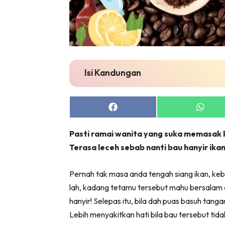
Isi Kandungan
Share
Share
on
on
Facebook
Whats
Pasti ramai wanita yang suka memasak k
Terasa leceh sebab nanti bau hanyir ika
Pernah tak masa anda tengah siang ikan, ke
lah, kadang tetamu tersebut mahu bersalam 
hanyir! Selepas itu, bila dah puas basuh tan
Lebih menyakitkan hati bila bau tersebut ti