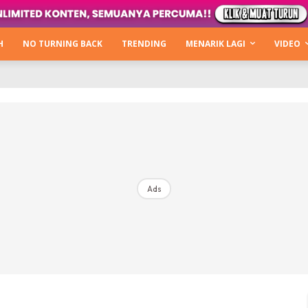
Kata Hijabista
ty Next Level
H
NO TURNING BACK
TRENDING
MENARIK LAGI
VIDEO
o Cantik
urning Back
Hijabista Show
The Hijabista Show 2022
The Hijabista Show 2021
irah2u The Power Of Giving
Ads
erita
Hub Ideaktiv