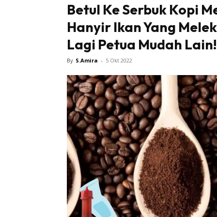
Betul Ke Serbuk Kopi 
Hanyir Ikan Yang Mele
Tampi
Lagi Petua Mudah Lain!
By
S.Amira
-
5 Okt 2022