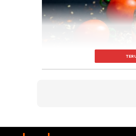
TER
Sos tomato ialah sos yang dibuat dari buah
gula, garam, cuka dan rempah seperti cengk
terkenal adalah seperti Kimball, Life, Tamin
lah, selalunya sos tomato ini digunakan unt
seperti kentang dan nuget. Namun sebenarny